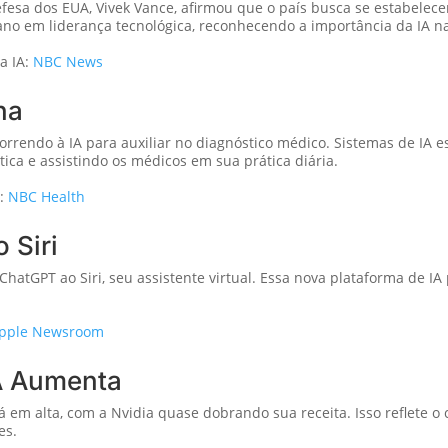
fesa dos EUA, Vivek Vance, afirmou que o país busca se estabelece
cano em liderança tecnológica, reconhecendo a importância da IA na
a IA:
NBC News
na
correndo à IA para auxiliar no diagnóstico médico. Sistemas de IA 
ica e assistindo os médicos em sua prática diária.
e:
NBC Health
 Siri
hatGPT ao Siri, seu assistente virtual. Essa nova plataforma de I
pple Newsroom
A Aumenta
 em alta, com a Nvidia quase dobrando sua receita. Isso reflete o 
es.