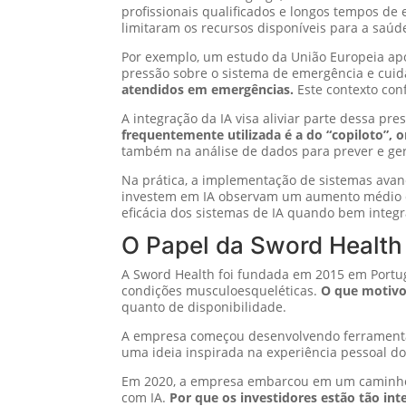
profissionais qualificados e longos tempos de
limitaram os recursos disponíveis para a saú
Por exemplo, um estudo da União Europeia ap
pressão sobre o sistema de emergência e cui
atendidos em emergências.
Este contexto conf
A integração da IA visa aliviar parte dessa p
frequentemente utilizada é a do “copiloto”, o
também na análise de dados para prever e ge
Na prática, a implementação de sistemas avan
investem em IA observam um aumento médio de 
eficácia dos sistemas de IA quando bem integ
O Papel da Sword Health
A Sword Health foi fundada em 2015 em Portuga
condições musculoesqueléticas.
O que motivo
quanto de disponibilidade.
A empresa começou desenvolvendo ferramentas de
uma ideia inspirada na experiência pessoal do
Em 2020, a empresa embarcou em um caminho de
com IA.
Por que os investidores estão tão int