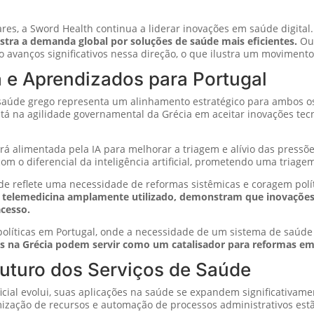
es, a Sword Health continua a liderar inovações em saúde digital
a a demanda global por soluções de saúde mais eficientes.
Out
 avanços significativos nessa direção, o que ilustra um movimento 
 e Aprendizados para Portugal
 saúde grego representa um alinhamento estratégico para ambos o
tá na agilidade governamental da Grécia em aceitar inovações te
rá alimentada pela IA para melhorar a triagem e alívio das pressõe
 o diferencial da inteligência artificial, prometendo uma triagem
úde reflete uma necessidade de reformas sistêmicas e coragem polí
 telemedicina amplamente utilizado, demonstram que inovações
cesso.
olíticas em Portugal, onde a necessidade de um sistema de saúde
vos na Grécia podem servir como um catalisador para reformas em
O Futuro dos Serviços de Saúde
ficial evolui, suas aplicações na saúde se expandem significativam
ização de recursos e automação de processos administrativos estã