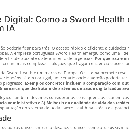
 Digital: Como a Sword Health
m IA
o poderia ficar para trás. O acesso rápido e eficiente a cuidados
obal. A empresa portuguesa Sword Health emergiu como uma líder in
de a fisioterapia até o atendimento de urgências.
Por que isso é i
tornam mais complexas, soluções que tragam eficiência e acessibi
a da Sword Health é um marco na Europa. O sistema promete revol
os cidadãos. Já em Portugal, um cenário onde a adoção poderia te
 o progresso.
Exemplos concretos incluem a comparação com outr
 Dinamarca, que desfrutam de sistemas de saúde digitalizados av
ológico, também devemos considerar as consequências econômicas 
cia administrativa e 3) Melhoria da qualidade de vida dos resid
mplantação do sistema de IA da Sword Health na Grécia e a potenc
ade
s outros países, enfrenta desafios crônicos, como atrasos signifi