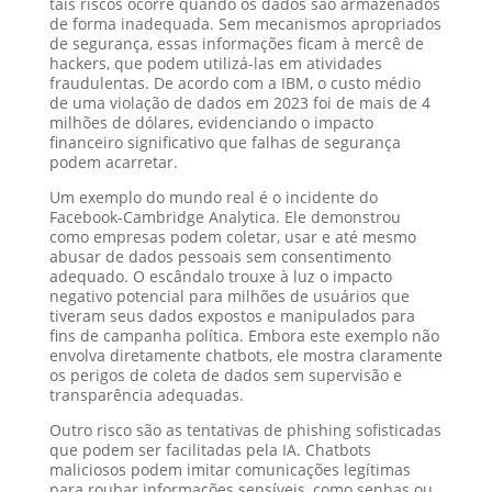
tais riscos ocorre quando os dados são armazenados
de forma inadequada. Sem mecanismos apropriados
de segurança, essas informações ficam à mercê de
hackers, que podem utilizá-las em atividades
fraudulentas. De acordo com a IBM, o custo médio
de uma violação de dados em 2023 foi de mais de 4
milhões de dólares, evidenciando o impacto
financeiro significativo que falhas de segurança
podem acarretar.
Um exemplo do mundo real é o incidente do
Facebook-Cambridge Analytica. Ele demonstrou
como empresas podem coletar, usar e até mesmo
abusar de dados pessoais sem consentimento
adequado. O escândalo trouxe à luz o impacto
negativo potencial para milhões de usuários que
tiveram seus dados expostos e manipulados para
fins de campanha política. Embora este exemplo não
envolva diretamente chatbots, ele mostra claramente
os perigos de coleta de dados sem supervisão e
transparência adequadas.
Outro risco são as tentativas de phishing sofisticadas
que podem ser facilitadas pela IA. Chatbots
maliciosos podem imitar comunicações legítimas
para roubar informações sensíveis, como senhas ou