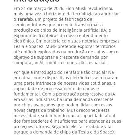
Em 21 de março de 2026, Elon Musk revolucionou
mais uma vez o horizonte da tecnologia ao anunciar
o
Terafab
, um projeto de fabricação de
semicondutores que promete transformar a
produção de chips de inteligência artificial (IA) e
expandir as fronteiras do nosso entendimento
eletrônico. Em parceria com suas notórias empresas,
Tesla e SpaceX, Musk pretende explorar territórios
até então inexplorados na produção de chips com o
objetivo de suportar a crescente demanda por
computação AI, robótica e operações espaciais.
Por que a introdução do Terafab é tão crucial? Na
era atual, onde dispositivos eletrônicos se tornaram
uma parte intrínseca de nossas vidas cotidianas, a
capacidade de processamento de dados é
fundamental. Com a penetração progressiva da IA
em várias indústrias, há uma demanda crescente
por chips avançados que podem lidar com essas
novas cargas de trabalho. Musk reconhece esta
necessidade, sublinhando que a capacidade atual
dos fornecedores é insuficiente para atender às suas
projeções futuras. Segundo ele, “a Terafab é vital
porque a demanda de chips da Tesla e da SpaceX