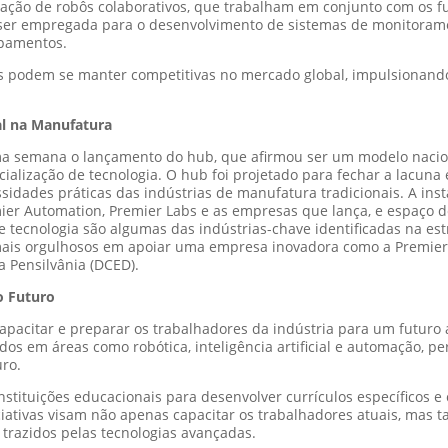
zação de robôs colaborativos, que trabalham em conjunto com os fu
de ser empregada para o desenvolvimento de sistemas de monitoram
ipamentos.
ais podem se manter competitivas no mercado global, impulsionan
ial na Manufatura
ma semana o lançamento do hub, que afirmou ser um modelo nacion
ialização de tecnologia. O hub foi projetado para fechar a lacuna
sidades práticas das indústrias de manufatura tradicionais. A insta
er Automation, Premier Labs e as empresas que lança, e espaço d
 e tecnologia são algumas das indústrias-chave identificadas na e
mais orgulhosos em apoiar uma empresa inovadora como a Premier”,
 Pensilvânia (DCED).
o Futuro
pacitar e preparar os trabalhadores da indústria para um futuro a
os em áreas como robótica, inteligência artificial e automação, 
uro.
nstituições educacionais para desenvolver currículos específicos e
ciativas visam não apenas capacitar os trabalhadores atuais, mas
 trazidos pelas tecnologias avançadas.