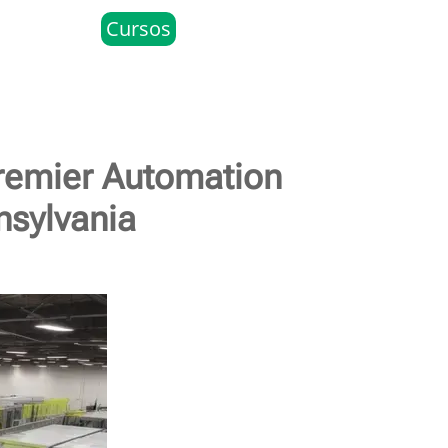
Cursos
remier Automation
nsylvania