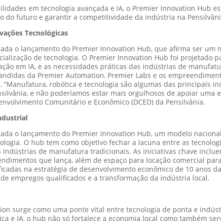
lidades em tecnologia avançada e IA, o Premier Innovation Hub e
o do futuro e garantir a competitividade da indústria na Pensilvâni
vações Tecnológicas
da o lançamento do Premier Innovation Hub, que afirma ser um m
ialização de tecnologia. O Premier Innovation Hub foi projetado pa
ção em IA, e as necessidades práticas das indústrias de manufatura
xpandidas da Premier Automation, Premier Labs e os empreendiment
 “Manufatura, robótica e tecnologia são algumas das principais ind
silvânia, e não poderíamos estar mais orgulhosos de apoiar uma 
senvolvimento Comunitário e Econômico (DCED) da Pensilvânia.
dustrial
da o lançamento do Premier Innovation Hub, um modelo nacional
nologia. O hub tem como objetivo fechar a lacuna entre as tecnolo
s indústrias de manufatura tradicionais. As iniciativas chave in
ndimentos que lança, além de espaço para locação comercial para
ntificadas na estratégia de desenvolvimento econômico de 10 anos d
de empregos qualificados e a transformação da indústria local.
on surge como uma ponte vital entre tecnologia de ponta e indúst
ca e IA, o hub não só fortalece a economia local como também ser