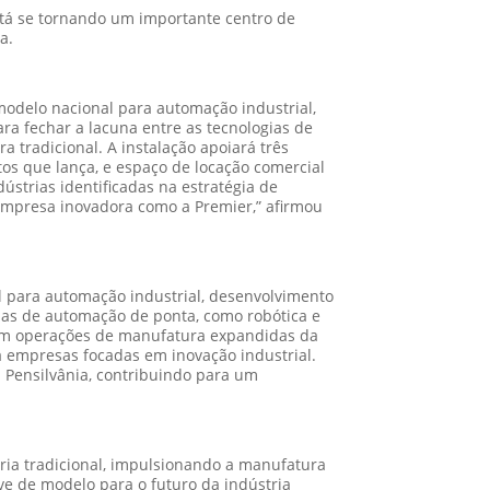
stá se tornando um importante centro de
a.
odelo nacional para automação industrial,
ra fechar a lacuna entre as tecnologias de
 tradicional. A instalação apoiará três
os que lança, e espaço de locação comercial
ústrias identificadas na estratégia de
empresa inovadora como a Premier,” afirmou
 para automação industrial, desenvolvimento
gias de automação de ponta, como robótica e
cluem operações de manufatura expandidas da
 empresas focadas em inovação industrial.
a Pensilvânia, contribuindo para um
ria tradicional, impulsionando a manufatura
ve de modelo para o futuro da indústria