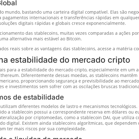
lobal
do mundo, bastando uma carteira digital compatível. Elas são nego
ara pagamentos internacionais e transferências rápidas em qualque
soluções digitais rápidas e globais cresce exponencialmente.
cionamento das stablecoins, muitas vezes comparadas a ações por 
ma alternativa mais estável ao Bitcoin.
dos reais sobre as vantagens das stablecoins, acesse a matéria 
na estabilidade do mercado cripto
is para a estabilidade do mercado cripto, especialmente em um a
 Ethereum. Diferentemente dessas moedas, as stablecoins mantêm se
ericano, proporcionando segurança e previsibilidade ao mercado. 
es e investimentos sem sofrer com as oscilações bruscas tradicion
mos de estabilidade
ns utilizam diferentes modelos de lastro e mecanismos tecnológico
tido a stablecoin possui a correspondente reserva em dólares ou e
eralização por criptomoedas, como a stablecoin DAI, que utiliza co
do digital. Existem ainda stablecoins algorítmicas, que dependem
sam ter mais riscos por sua complexidade.