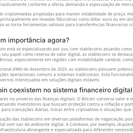
o drasticamente conforme a oferta, demanda e especulação de merc
 criptomoedas projetadas para manter estabilidade de preço, mini
as principalmente em moedas fiduciárias como dólar, euro ou em at
so as torna ferramentas valiosas para transferências financeiras co
am importância agora?
pto está se especializando por uso, com stablecoins atuando como
da seu papel como reserva de valor digital, as stablecoins se desta
erências, especialmente em regiões com instabilidade cambial, como
cional (FMI) de dezembro de 2025, as stablecoins possuem potenci
ricções operacionais comuns a sistemas tradicionais. Esta funciona
governos interessados em soluções digitais estáveis.
in coexistem no sistema financeiro digital
res no universo das finanças digitais. O Bitcoin conserva valor e
atraindo investidores que buscam proteção contra a inflação e porto
para transações diárias, trocas entre criptoativos e situações que 
lização das stablecoins em diversas plataformas de negociação, po
al sem sair do ambiente digital. A Coinbase, por exemplo, disponib
nfraestrutura abrangente e especializada para diferentes necessid