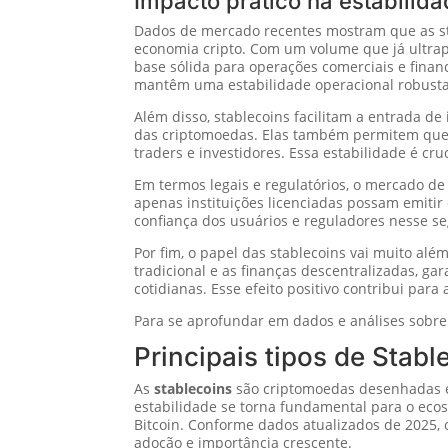
Impacto prático na estabilid
Dados de mercado recentes mostram que as st
economia cripto. Com um volume que já ultrap
base sólida para operações comerciais e fina
mantêm uma estabilidade operacional robusta,
Além disso, stablecoins facilitam a entrada d
das criptomoedas. Elas também permitem que 
traders e investidores. Essa estabilidade é cru
Em termos legais e regulatórios, o mercado d
apenas instituições licenciadas possam emitir
confiança dos usuários e reguladores nesse s
Por fim, o papel das stablecoins vai muito alé
tradicional e as finanças descentralizadas, ga
cotidianas. Esse efeito positivo contribui par
Para se aprofundar em dados e análises sobre
Principais tipos de Stabl
As
stablecoins
são criptomoedas desenhadas es
estabilidade se torna fundamental para o ecoss
Bitcoin. Conforme dados atualizados de 2025,
adoção e importância crescente.