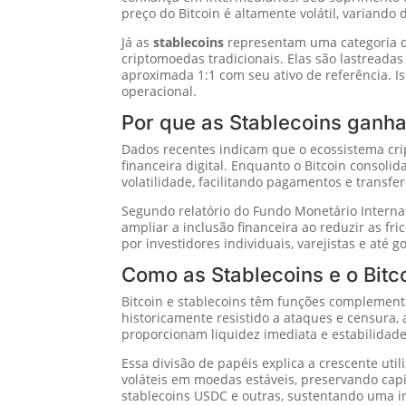
preço do Bitcoin é altamente volátil, variand
Já as
stablecoins
representam uma categoria de
criptomoedas tradicionais. Elas são lastread
aproximada 1:1 com seu ativo de referência. Is
operacional.
Por que as Stablecoins ganh
Dados recentes indicam que o ecossistema cri
financeira digital. Enquanto o Bitcoin consoli
volatilidade, facilitando pagamentos e transf
Segundo relatório do Fundo Monetário Interna
ampliar a inclusão financeira ao reduzir as f
por investidores individuais, varejistas e até 
Como as Stablecoins e o Bitco
Bitcoin e stablecoins têm funções complementa
historicamente resistido a ataques e censura, 
proporcionam liquidez imediata e estabilidade 
Essa divisão de papéis explica a crescente uti
voláteis em moedas estáveis, preservando capit
stablecoins USDC e outras, sustentando uma i