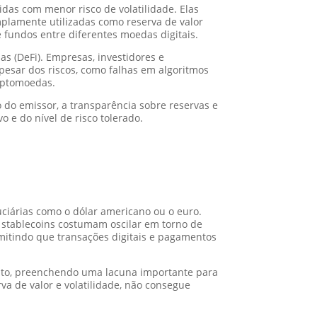
idas com menor risco de volatilidade. Elas
mplamente utilizadas como reserva de valor
 fundos entre diferentes moedas digitais.
s (DeFi). Empresas, investidores e
Apesar dos riscos, como falhas em algoritmos
riptomoedas.
 do emissor, a transparência sobre reservas e
 e do nível de risco tolerado.
iárias como o dólar americano ou o euro.
s stablecoins costumam oscilar em torno de
mitindo que transações digitais e pagamentos
ipto, preenchendo uma lacuna importante para
va de valor e volatilidade, não consegue