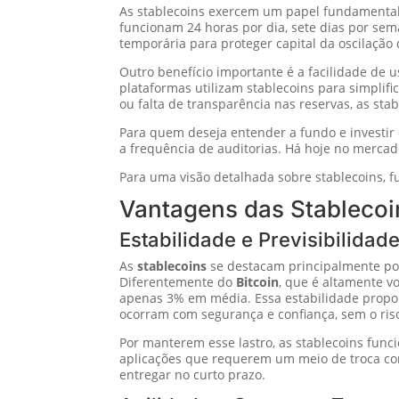
As stablecoins exercem um papel fundamental n
funcionam 24 horas por dia, sete dias por sem
temporária para proteger capital da oscilação
Outro benefício importante é a facilidade de 
plataformas utilizam stablecoins para simplifi
ou falta de transparência nas reservas, as st
Para quem deseja entender a fundo e investir
a frequência de auditorias. Há hoje no mercado
Para uma visão detalhada sobre stablecoins, 
Vantagens das Stablecoi
Estabilidade e Previsibilidad
As
stablecoins
se destacam principalmente por
Diferentemente do
Bitcoin
, que é altamente v
apenas 3% em média. Essa estabilidade propor
ocorram com segurança e confiança, sem o ris
Por manterem esse lastro, as stablecoins fun
aplicações que requerem um meio de troca confi
entregar no curto prazo.