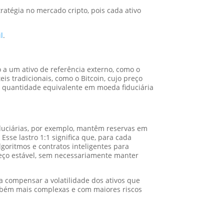
atégia no mercado cripto, pois cada ativo
l
.
 a um ativo de referência externo, como o
s tradicionais, como o Bitcoin, cujo preço
a quantidade equivalente em moeda fiduciária
duciárias, por exemplo, mantêm reservas em
 Esse lastro 1:1 significa que, para cada
goritmos e contratos inteligentes para
reço estável, sem necessariamente manter
 compensar a volatilidade dos ativos que
ambém mais complexas e com maiores riscos