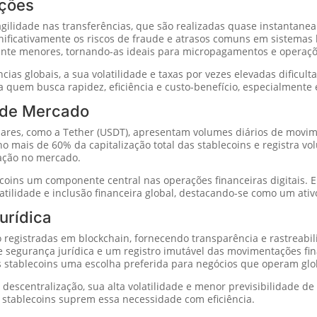
ações
 agilidade nas transferências, que são realizadas quase instantane
nificativamente os riscos de fraude e atrasos comuns em sistemas b
ente menores, tornando-as ideais para micropagamentos e operaçõ
ias globais, a sua volatilidade e taxas por vezes elevadas dificu
 quem busca rapidez, eficiência e custo-benefício, especialmente
 de Mercado
lares, como a Tether (USDT), apresentam volumes diários de mov
o mais de 60% da capitalização total das stablecoins e registra v
tação no mercado.
coins um componente central nas operações financeiras digitais. 
tilidade e inclusão financeira global, destacando-se como um ativo
urídica
 registradas em blockchain, fornecendo transparência e rastreabili
 segurança jurídica e um registro imutável das movimentações fin
s stablecoins uma escolha preferida para negócios que operam gl
escentralização, sua alta volatilidade e menor previsibilidade de
 stablecoins suprem essa necessidade com eficiência.