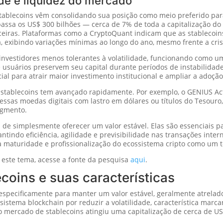
ade e liquidez do mercado
ablecoins vêm consolidando sua posição como meio preferido para
assa os US$ 300 bilhões — cerca de 7% de toda a capitalização d
nceiras. Plataformas como a CryptoQuant indicam que as stablecoin
 exibindo variações mínimas ao longo do ano, mesmo frente a cris
e investidores menos tolerantes à volatilidade, funcionando como 
usuários preservem seu capital durante períodos de instabilida
cial para atrair maior investimento institucional e ampliar a adoçã
e stablecoins tem avançado rapidamente. Por exemplo, o GENIUS A
 essas moedas digitais com lastro em dólares ou títulos do Tesour
egmento.
m de simplesmente oferecer um valor estável. Elas são essenciais p
rantindo eficiência, agilidade e previsibilidade nas transações int
a a maturidade e profissionalização do ecossistema cripto como um 
 este tema, acesse a fonte da pesquisa
aqui
.
ecoins e suas características
pecificamente para manter um valor estável, geralmente atrelado 
istema blockchain por reduzir a volatilidade, característica marc
 o mercado de stablecoins atingiu uma capitalização de cerca de U