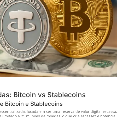
as: Bitcoin vs Stablecoins
e Bitcoin e Stablecoins
centralizada, focada em ser uma reserva de valor digital escassa
 limitado a 21 milhões de moedas, o que cria escassez e potencial 