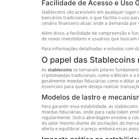
Facilidade de Acesso e Uso G
Stablecoins são acessíveis em qualquer lugar 
bancários tradicionais, o que facilita o uso p
cenário financeiro atual, onde a demanda por 
Além disso, a facilidade de compreensão e fun
de novos investidores e usuários que buscam u
Para informações detalhadas e estudos com da
O papel das Stablecoins 
As
stablecoins
se tornaram pilares fundamenta
criptomoedas tradicionais, como o Bitcoin e o
geralmente moedas fiduciárias como o dólar am
essenciais para quem deseja realizar transaçõ
Modelos de lastro e mecanis
Para garantir essa estabilidade, as stablecoi
moedas fiduciárias, onde para cada token emi
regularmente. Outra abordagem envolve a colat
do valor mesmo diante de oscilações do merca
oferta e equilibrar o preço, embora essas pos