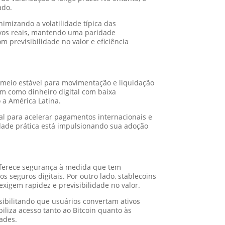
ado.
mizando a volatilidade típica das
ivos reais, mantendo uma paridade
m previsibilidade no valor e eficiência
 meio estável para movimentação e liquidação
cam como dinheiro digital com baixa
 a América Latina.
al para acelerar pagamentos internacionais e
lidade prática está impulsionando sua adoção
 oferece segurança à medida que tem
s seguros digitais. Por outro lado, stablecoins
exigem rapidez e previsibilidade no valor.
ssibilitando que usuários convertam ativos
iliza acesso tanto ao Bitcoin quanto às
ades.