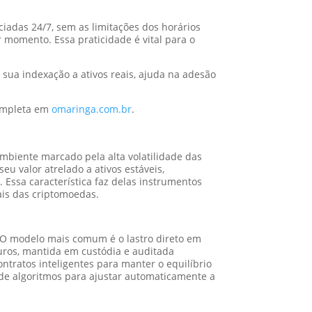
ciadas 24/7, sem as limitações dos horários
r momento. Essa praticidade é vital para o
sua indexação a ativos reais, ajuda na adesão
completa em
omaringa.com.br
.
mbiente marcado pela alta volatilidade das
u valor atrelado a ativos estáveis,
Essa característica faz delas instrumentos
ais das criptomoedas.
s. O modelo mais comum é o lastro direto em
uros, mantida em custódia e auditada
ntratos inteligentes para manter o equilíbrio
 de algoritmos para ajustar automaticamente a