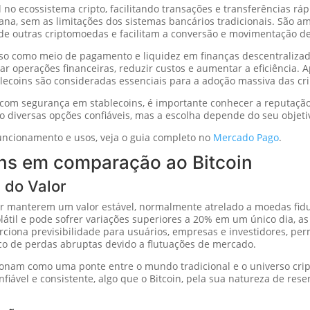
o ecossistema cripto, facilitando transações e transferências ráp
ana, sem as limitações dos sistemas bancários tradicionais. São a
 de outras criptomoedas e facilitam a conversão e movimentação de
uso como meio de pagamento e liquidez em finanças descentralizada
car operações financeiras, reduzir custos e aumentar a eficiência. 
ablecoins são consideradas essenciais para a adoção massiva das c
 com segurança em stablecoins, é importante conhecer a reputação
 diversas opções confiáveis, mas a escolha depende do seu objetivo
funcionamento e usos, veja o guia completo no
Mercado Pago
.
ns em comparação ao Bitcoin
e do Valor
 manterem um valor estável, normalmente atrelado a moedas fiduc
olátil e pode sofrer variações superiores a 20% em um único dia, a
ciona previsibilidade para usuários, empresas e investidores, per
co de perdas abruptas devido a flutuações de mercado.
cionam como uma ponte entre o mundo tradicional e o universo cr
ável e consistente, algo que o Bitcoin, pela sua natureza de reser