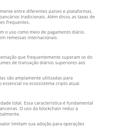
amente entre diferentes países e plataformas,
ancários tradicionais. Além disso, as taxas de
es frequentes.
ltam o uso como meio de pagamento diário.
 em remessas internacionais.
imentação que frequentemente superam os do
olumes de transação diários superiores aos
Elas são amplamente utilizadas para
 essencial no ecossistema cripto atual.
dade total. Essa característica é fundamental
anceiras. O uso da blockchain reduz a
obalmente.
 valor limitam sua adoção para operações