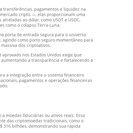
 transferências, pagamentos e liquidez na
o mercado cripto —, elas proporcionam uma
s atreladas ao dólar, como USDT e USDC,
es como o colapso Terra-Luna.
uma porta de entrada segura para o universo
de, agindo como porto seguro momentâneo para
o massiva dos criptoativos.
ct aprovado nos Estados Unidos exige que
o, aumentando a transparência e fortalecendo a
ara a integração entre o sistema financeiro
ernacionais, pagamentos e operações financeiras
todo.
a moedas fiduciárias ou ativos reais. Essa
ante das criptomoedas tradicionais, como o
S$ 316 bilhões, demonstrando sua rápida