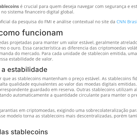
tablecoins
é crucial para quem deseja navegar com segurança e estr
no sistema financeiro digital global.
ficial da pesquisa do FMI e análise contextual no site da
CNN Brasi
e como funcionam
das projetadas para manter um valor estável, geralmente atrelado
o ouro. Essa característica as diferencia das criptomoedas volátei
demanda do mercado. Para cada unidade de stablecoin emitida, um
ssa estabilidade de valor.
a estabilidade
 que as stablecoins mantenham o preço estável. As stablecoins fi
e alta qualidade equivalentes ao valor das moedas digitais emitidas.
orrespondente guardado em reserva. Outras stablecoins utilizam al
ustando automaticamente a quantidade circulante para manter o p
arantias em criptomoedas, exigindo uma sobrecolateralização para
Esse modelo torna as stablecoins mais descentralizadas, porém t
das stablecoins