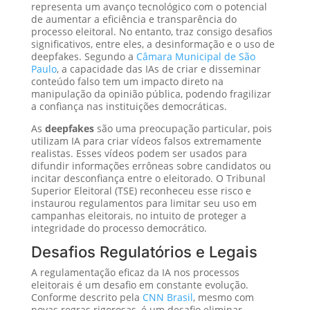
representa um avanço tecnológico com o potencial
de aumentar a eficiência e transparência do
processo eleitoral. No entanto, traz consigo desafios
significativos, entre eles, a desinformação e o uso de
deepfakes. Segundo a
Câmara Municipal de São
Paulo
, a capacidade das IAs de criar e disseminar
conteúdo falso tem um impacto direto na
manipulação da opinião pública, podendo fragilizar
a confiança nas instituições democráticas.
As
deepfakes
são uma preocupação particular, pois
utilizam IA para criar vídeos falsos extremamente
realistas. Esses vídeos podem ser usados para
difundir informações errôneas sobre candidatos ou
incitar desconfiança entre o eleitorado. O Tribunal
Superior Eleitoral (TSE) reconheceu esse risco e
instaurou regulamentos para limitar seu uso em
campanhas eleitorais, no intuito de proteger a
integridade do processo democrático.
Desafios Regulatórios e Legais
A regulamentação eficaz da IA nos processos
eleitorais é um desafio em constante evolução.
Conforme descrito pela
CNN Brasil
, mesmo com
novas regras rigorosas, é um desafio eliminar