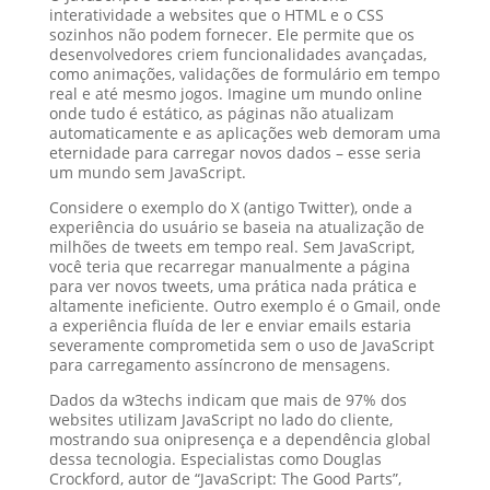
interatividade a websites que o HTML e o CSS
sozinhos não podem fornecer. Ele permite que os
desenvolvedores criem funcionalidades avançadas,
como animações, validações de formulário em tempo
real e até mesmo jogos. Imagine um mundo online
onde tudo é estático, as páginas não atualizam
automaticamente e as aplicações web demoram uma
eternidade para carregar novos dados – esse seria
um mundo sem JavaScript.
Considere o exemplo do X (antigo Twitter), onde a
experiência do usuário se baseia na atualização de
milhões de tweets em tempo real. Sem JavaScript,
você teria que recarregar manualmente a página
para ver novos tweets, uma prática nada prática e
altamente ineficiente. Outro exemplo é o Gmail, onde
a experiência fluída de ler e enviar emails estaria
severamente comprometida sem o uso de JavaScript
para carregamento assíncrono de mensagens.
Dados da w3techs indicam que mais de 97% dos
websites utilizam JavaScript no lado do cliente,
mostrando sua onipresença e a dependência global
dessa tecnologia. Especialistas como Douglas
Crockford, autor de “JavaScript: The Good Parts”,