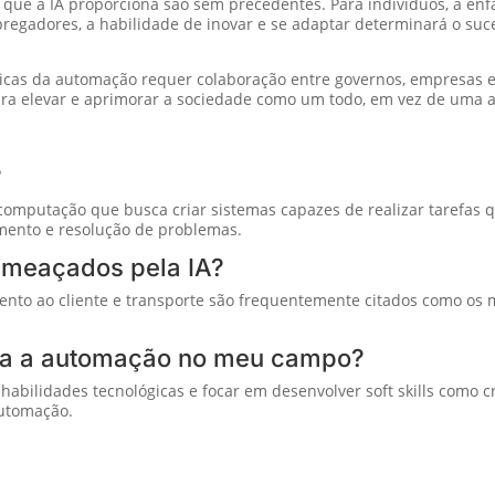
que a IA proporciona são sem precedentes. Para indivíduos, a ênfa
mpregadores, a habilidade de inovar e se adaptar determinará o s
icas da automação requer colaboração entre governos, empresas 
ara elevar e aprimorar a sociedade como um todo, em vez de uma 
?
da computação que busca criar sistemas capazes de realizar tarefa
mento e resolução de problemas.
ameaçados pela IA?
to ao cliente e transporte são frequentemente citados como os m
ra a automação no meu campo?
habilidades tecnológicas e focar em desenvolver soft skills como c
automação.