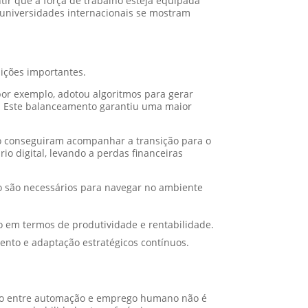
tir que a força de trabalho esteja equipada
 universidades internacionais se mostram
ições importantes.
or exemplo, adotou algoritmos para gerar
s. Este balanceamento garantiu uma maior
ão conseguiram acompanhar a transição para o
io digital, levando a perdas financeiras
o são necessários para navegar no ambiente
o em termos de produtividade e rentabilidade.
nto e adaptação estratégicos contínuos.
são entre automação e emprego humano não é