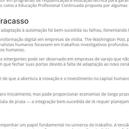
tir em programas de requalificação e educação técnica para garan
los como a Educação Profissional Continuada proposta por algumas
Fracasso
 adaptação à automação foi bem-sucedida ou falhou, fomentando l
nsformação digital em empresas de mídia. The Washington Post, p
jornalistas humanos focassem em trabalhos investigativos profundo
rsos humanos.
gias emergentes pode ser observado em empresas de varejo que n
ram que fechar suas portas devido à falta de adaptação ao novo cenár
 de que a abertura à inovação e o investimento no capital human
caro inicialmente, mas pode proporcionar economias de longo praz
ala de prata — a integração bem-sucedida de IA requer planejame
desempenhar um papel fundamental no universo do trabalho. A ten