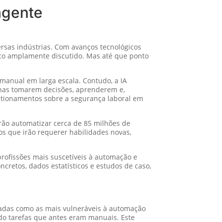
ngente
ersas indústrias. Com avanços tecnológicos
pico amplamente discutido. Mas até que ponto
 manual em larga escala. Contudo, a IA
inas tomarem decisões, aprenderem e,
stionamentos sobre a segurança laboral em
rão automatizar cerca de 85 milhões de
s que irão requerer habilidades novas,
profissões mais suscetíveis à automação e
retos, dados estatísticos e estudos de caso,
tadas como as mais vulneráveis à automação
do tarefas que antes eram manuais. Este