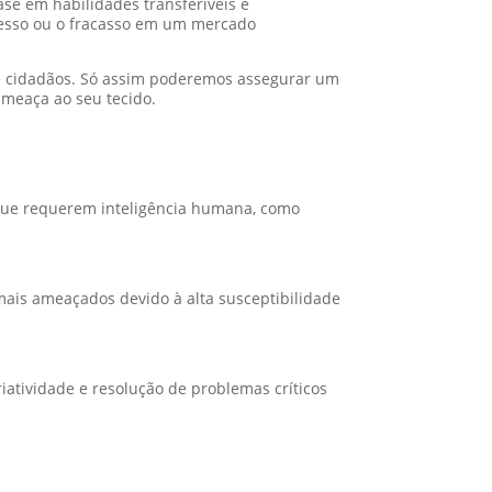
se em habilidades transferíveis e
ucesso ou o fracasso em um mercado
e cidadãos. Só assim poderemos assegurar um
ameaça ao seu tecido.
s que requerem inteligência humana, como
ais ameaçados devido à alta susceptibilidade
riatividade e resolução de problemas críticos