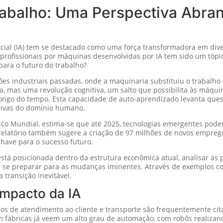
Trabalho: Uma Perspectiva Abra
ficial (IA) tem se destacado como uma força transformadora em div
e profissionais por máquinas desenvolvidas por IA tem sido um tó
 para o futuro do trabalho?
es industriais passadas, onde a maquinaria substituiu o trabalho
, mas uma revolução cognitiva, um salto que possibilita às máqu
ongo do tempo. Esta capacidade de auto-aprendizado levanta que
usivas do domínio humano.
o Mundial, estima-se que até 2025, tecnologias emergentes pode
elatório também sugere a criação de 97 milhões de novos emprego
have para o sucesso futuro.
está posicionada dentro da estrutura econômica atual, analisar as 
 se preparar para as mudanças iminentes. Através de exemplos conc
transição inevitável.
Impacto da IA
ços de atendimento ao cliente e transporte são frequentemente ci
m fábricas já veem um alto grau de automação, com robôs realizan