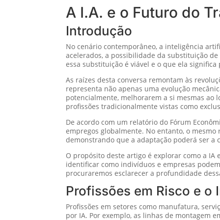
A I.A. e o Futuro do 
Introdução
No cenário contemporâneo, a inteligência arti
acelerados, a possibilidade da substituição d
essa substituição é viável e o que ela significa
As raízes desta conversa remontam às revoluçõ
representa não apenas uma evolução mecânica
potencialmente, melhorarem a si mesmas ao l
profissões tradicionalmente vistas como excl
De acordo com um relatório do Fórum Econômic
empregos globalmente. No entanto, o mesmo r
demonstrando que a adaptação poderá ser a c
O propósito deste artigo é explorar como a IA 
identificar como indivíduos e empresas podem
procuraremos esclarecer a profundidade dessa 
Profissões em Risco e o 
Profissões em setores como manufatura, servi
por IA. Por exemplo, as linhas de montagem e