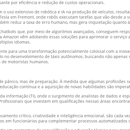
sante por eficiência e redução de custos operacionais.
om o uso extensivo de robótica e IA na produção de veículos, resu
Tesla em Fremont, onde robôs executam tarefas que vão desde a so
ambém reduz a taxa de erro humano, mas gera inquietação quanto 
za chatbots que, por meio de algoritmos avançados, conseguem res
 Amazon vêm adotando essas soluções para aprimorar o serviço ao 
ltiplos idiomas.
rente para uma transformação potencialmente colossal com a inov
o no desenvolvimento de táxis autônomos, buscando não apenas r
s de motoristas humanos.
de pânico, mas de preparação. À medida que algumas profissões s
A educação contínua e a aquisição de novas habilidades são imperat
informação (TI), onde o surgimento de analistas de dados e especia
 Profissionais que investem em qualificações nessas áreas encon
.
ensamento crítico, criatividade e inteligência emocional, são cad
tos em funcionários para complementar processos automatizado