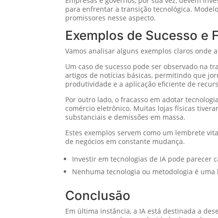
Empresas e governos, por sua vez, devem inves
para enfrentar a transição tecnológica. Mode
promissores nesse aspecto.
Exemplos de Sucesso e 
Vamos analisar alguns exemplos claros onde a
Um caso de sucesso pode ser observado na tra
artigos de notícias básicas, permitindo que 
produtividade e a aplicação eficiente de recu
Por outro lado, o fracasso em adotar tecnolo
comércio eletrônico. Muitas lojas físicas tive
substanciais e demissões em massa.
Estes exemplos servem como um lembrete vital
de negócios em constante mudança.
Investir em tecnologias de IA pode parecer 
Nenhuma tecnologia ou metodologia é uma b
Conclusão
Em última instância, a IA está destinada a 