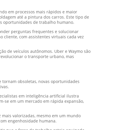
ltando em processos mais rápidos e maior
ldagem até a pintura dos carros. Este tipo de
às oportunidades de trabalho humano.
ponder perguntas frequentes e solucionar
cliente, com assistentes virtuais cada vez
ação de veículos autônomos. Uber e Waymo são
evolucionar o transporte urbano, mas
e tornam obsoletas, novas oportunidades
ivas.
listas em inteligência artificial ilustra
tram-se em um mercado em rápida expansão,
a vez mais valorizadas, mesmo em um mundo
s com engenhosidade humana.