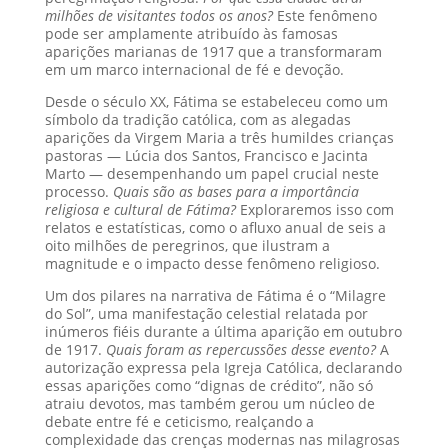
milhões de visitantes todos os anos?
Este fenômeno
pode ser amplamente atribuído às famosas
aparições marianas de 1917 que a transformaram
em um marco internacional de fé e devoção.
Desde o século XX, Fátima se estabeleceu como um
símbolo da tradição católica, com as alegadas
aparições da Virgem Maria a três humildes crianças
pastoras — Lúcia dos Santos, Francisco e Jacinta
Marto — desempenhando um papel crucial neste
processo.
Quais são as bases para a importância
religiosa e cultural de Fátima?
Exploraremos isso com
relatos e estatísticas, como o afluxo anual de seis a
oito milhões de peregrinos, que ilustram a
magnitude e o impacto desse fenômeno religioso.
Um dos pilares na narrativa de Fátima é o “Milagre
do Sol”, uma manifestação celestial relatada por
inúmeros fiéis durante a última aparição em outubro
de 1917.
Quais foram as repercussões desse evento?
A
autorização expressa pela Igreja Católica, declarando
essas aparições como “dignas de crédito”, não só
atraiu devotos, mas também gerou um núcleo de
debate entre fé e ceticismo, realçando a
complexidade das crenças modernas nas milagrosas