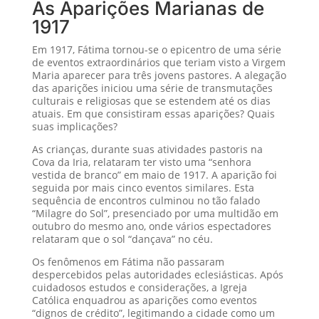
As Aparições Marianas de
1917
Em 1917, Fátima tornou-se o epicentro de uma série
de eventos extraordinários que teriam visto a Virgem
Maria aparecer para três jovens pastores. A alegação
das aparições iniciou uma série de transmutações
culturais e religiosas que se estendem até os dias
atuais. Em que consistiram essas aparições? Quais
suas implicações?
As crianças, durante suas atividades pastoris na
Cova da Iria, relataram ter visto uma “senhora
vestida de branco” em maio de 1917. A aparição foi
seguida por mais cinco eventos similares. Esta
sequência de encontros culminou no tão falado
“Milagre do Sol”, presenciado por uma multidão em
outubro do mesmo ano, onde vários espectadores
relataram que o sol “dançava” no céu.
Os fenômenos em Fátima não passaram
despercebidos pelas autoridades eclesiásticas. Após
cuidadosos estudos e considerações, a Igreja
Católica enquadrou as aparições como eventos
“dignos de crédito”, legitimando a cidade como um