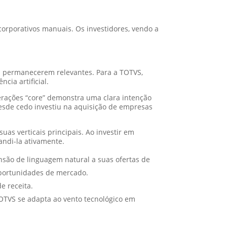
corporativos manuais. Os investidores, vendo a
a permanecerem relevantes. Para a TOTVS,
cia artificial.
perações “core” demonstra uma clara intenção
desde cedo investiu na aquisição de empresas
as verticais principais. Ao investir em
ndi-la ativamente.
nsão de linguagem natural a suas ofertas de
oportunidades de mercado.
e receita.
OTVS se adapta ao vento tecnológico em