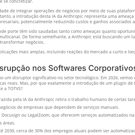
 se concretizar.
dade de integrar operações de negócios por meio de suas platafor
tanto, a introdução desta IA da Anthropic representa uma ameaça 
presariais, potencialmente reduzindo custos e ganhos associados a
rande porte têm sido saudadas tanto como ameaças quanto oportun
 multicanal. De forma semelhante, a Anthropic está buscando um 
 transformar negócios.
licações mais amplas, incluindo reações do mercado a curto e lon
 Disrupção nos Softwares Corporativo
 como um disruptor significativo no setor tecnológico. Em 2026, vemos
cas reais. Mas, por que exatamente a introdução de um plugin de
te a TOTVS?
azida pela IA da Anthropic retira o trabalho humano de certas tare
e negócios de empresas que dependem de serviços manuais.
Docusign ou LegalZoom, que oferecem serviços automatizados na 
s áreas.
é 2030, cerca de 30% dos empregos atuais podem ser automatizado