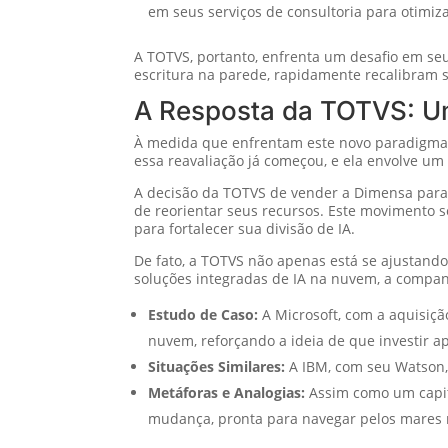
em seus serviços de consultoria para otimiz
A TOTVS, portanto, enfrenta um desafio em seu
escritura na parede, rapidamente recalibram 
A Resposta da TOTVS: U
À medida que enfrentam este novo paradigma t
essa reavaliação já começou, e ela envolve um i
A decisão da TOTVS de vender a Dimensa para a
de reorientar seus recursos. Este movimento s
para fortalecer sua divisão de IA.
De fato, a TOTVS não apenas está se ajustando
soluções integradas de IA na nuvem, a compa
Estudo de Caso:
A Microsoft, com a aquisiçã
nuvem, reforçando a ideia de que investir 
Situações Similares:
A IBM, com seu Watson, i
Metáforas e Analogias:
Assim como um capit
mudança, pronta para navegar pelos mares r