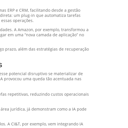
mas ERP e CRM, facilitando desde a gestão
direta: um plug-in que automatiza tarefas
 essas operações.
idades. A Amazon, por exemplo, transformou a
lugar em uma “nova camada de aplicação” no
go prazo, além das estratégias de recuperação
s
 esse potencial disruptivo se materializar de
 IA provocou uma queda tão acentuada nas
fas repetitivas, reduzindo custos operacionais
área jurídica, já demonstram como a IA pode
s. A CI&T, por exemplo, vem integrando IA