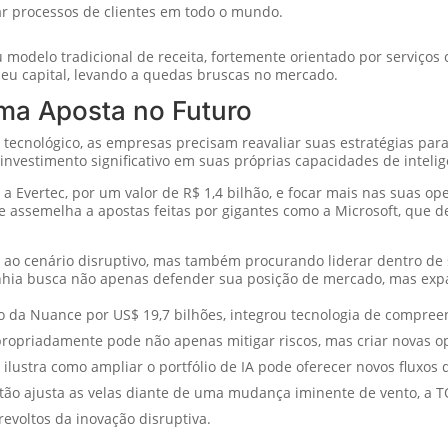
ar processos de clientes em todo o mundo.
 modelo tradicional de receita, fortemente orientado por serviços 
seu capital, levando a quedas bruscas no mercado.
ma Aposta no Futuro
ecnológico, as empresas precisam reavaliar suas estratégias par
nvestimento significativo em suas próprias capacidades de inteligên
 Evertec, por um valor de R$ 1,4 bilhão, e focar mais nas suas o
e assemelha a apostas feitas por gigantes como a Microsoft, que 
 ao cenário disruptivo, mas também procurando liderar dentro de su
nhia busca não apenas defender sua posição de mercado, mas expa
o da Nuance por US$ 19,7 bilhões, integrou tecnologia de compree
apropriadamente pode não apenas mitigar riscos, mas criar novas 
lustra como ampliar o portfólio de IA pode oferecer novos fluxos d
ão ajusta as velas diante de uma mudança iminente de vento, a T
evoltos da inovação disruptiva.