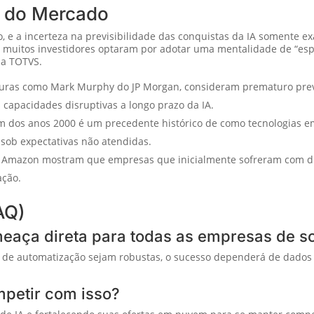
s do Mercado
co, e a incerteza na previsibilidade das conquistas da IA somente 
 muitos investidores optaram por adotar uma mentalidade de “esp
da TOTVS.
iguras como Mark Murphy do JP Morgan, consideram prematuro prev
capacidades disruptivas a longo prazo da IA.
m dos anos 2000 é um precedente histórico de como tecnologias e
sob expectativas não atendidas.
Amazon mostram que empresas que inicialmente sofreram com di
ação.
AQ)
meaça direta para todas as empresas de s
de automatização sejam robustas, o sucesso dependerá de dados 
petir com isso?