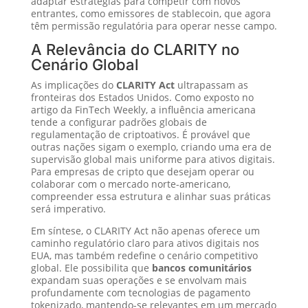
adaptar estratégias para competir com novos
entrantes, como emissores de stablecoin, que agora
têm permissão regulatória para operar nesse campo.
A Relevância do CLARITY no
Cenário Global
As implicações do
CLARITY Act
ultrapassam as
fronteiras dos Estados Unidos. Como exposto no
artigo da FinTech Weekly, a influência americana
tende a configurar padrões globais de
regulamentação de criptoativos. É provável que
outras nações sigam o exemplo, criando uma era de
supervisão global mais uniforme para ativos digitais.
Para empresas de cripto que desejam operar ou
colaborar com o mercado norte-americano,
compreender essa estrutura e alinhar suas práticas
será imperativo.
Em síntese, o CLARITY Act não apenas oferece um
caminho regulatório claro para ativos digitais nos
EUA, mas também redefine o cenário competitivo
global. Ele possibilita que
bancos comunitários
expandam suas operações e se envolvam mais
profundamente com tecnologias de pagamento
tokenizado, mantendo-se relevantes em um mercado