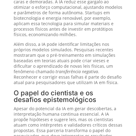
caras e demoradas. A IA reduz esse gargalo ao
otimizar o esforço computacional, ajustando modelos
e parâmetros de forma autônoma. Startups em
biotecnologia e energia renovável, por exemplo,
aplicam essa tecnologia para simular materiais e
processos físicos antes de investir em protótipos
físicos, economizando milhões.
Além disso, a IA pode identificar limitações nos
próprios modelos simulados. Pesquisas recentes
mostraram que o pré-treinamento em simulações
baseadas em teorias atuais pode criar vieses e
dificultar o aprendizado de novas leis físicas, um
fenômeno chamado
transferência negativa
.
Reconhecer e corrigir essas falhas é parte do desafio
atual para pesquisadores que utilizam IA em física.
O papel do cientista e os
desafios epistemológicos
Apesar do potencial da IA em gerar descobertas, a
interpretação humana continua essencial. A IA
propõe hipóteses e sugere leis, mas os cientistas
atuam como intérpretes e validadores críticos dessas
propostas. Essa parceria transforma o papel do
pesquisador, que deve interpretar os resultados