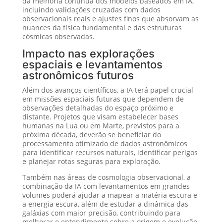
da melhoria contínua dos modelos baseados em IA,
incluindo validações cruzadas com dados
observacionais reais e ajustes finos que absorvam as
nuances da física fundamental e das estruturas
cósmicas observadas.
Impacto nas explorações
espaciais e levantamentos
astronômicos futuros
Além dos avanços científicos, a IA terá papel crucial
em missões espaciais futuras que dependem de
observações detalhadas do espaço próximo e
distante. Projetos que visam estabelecer bases
humanas na Lua ou em Marte, previstos para a
próxima década, deverão se beneficiar do
processamento otimizado de dados astronômicos
para identificar recursos naturais, identificar perigos
e planejar rotas seguras para exploração.
Também nas áreas de cosmologia observacional, a
combinação da IA com levantamentos em grandes
volumes poderá ajudar a mapear a matéria escura e
a energia escura, além de estudar a dinâmica das
galáxias com maior precisão, contribuindo para
melhorar o entendimento sobre a origem e evolução