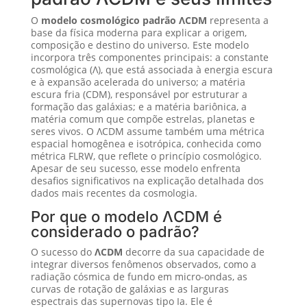
O
modelo cosmológico padrão ΛCDM
representa a
base da física moderna para explicar a origem,
composição e destino do universo. Este modelo
incorpora três componentes principais: a constante
cosmológica (Λ), que está associada à energia escura
e à expansão acelerada do universo; a matéria
escura fria (CDM), responsável por estruturar a
formação das galáxias; e a matéria bariônica, a
matéria comum que compõe estrelas, planetas e
seres vivos. O ΛCDM assume também uma métrica
espacial homogênea e isotrópica, conhecida como
métrica FLRW, que reflete o princípio cosmológico.
Apesar de seu sucesso, esse modelo enfrenta
desafios significativos na explicação detalhada dos
dados mais recentes da cosmologia.
Por que o modelo ΛCDM é
considerado o padrão?
O sucesso do
ΛCDM
decorre da sua capacidade de
integrar diversos fenômenos observados, como a
radiação cósmica de fundo em micro-ondas, as
curvas de rotação de galáxias e as larguras
espectrais das supernovas tipo Ia. Ele é