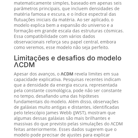
matematicamente simples, baseado em apenas seis
parâmetros principais, que incluem densidades de
matéria famosa e escura, e o índice espectral das
flutuações iniciais da matéria. Ao ser aplicado, o
modelo explica bem a expansão do universo e a
formação em grande escala das estruturas cósmicas.
Essa compatibilidade com vários dados
observacionais reforça seu papel central, embora
como veremos, esse modelo não seja perfeito.
Limitações e desafios do modelo
ΛCDM
Apesar dos avanços, o
ΛCDM
revela limites em sua
capacidade explicativa. Pesquisas recentes indicam
que a densidade da energia escura, representada
pela constante cosmológica, pode não ser constante
no tempo, desafiando uma das hipóteses
fundamentais do modelo. Além disso, observações
de galáxias muito antigas e distantes, identificadas
pelo telescópio James Webb (JWST), mostram que
algumas dessas galáxias são mais brilhantes e
massivas do que previsto pelas simulações do ΛCDM
feitas anteriormente. Esses dados sugerem que o
modelo pode precisar de ajustes para explicar