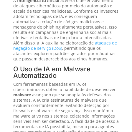
A
Inteligência Artificial
acelera o desenvolvimento
de ataques cibernéticos por meio da automação e
escala de técnicas maliciosas. Conforme os invasores
adotam tecnologias de IA, eles conseguem
automatizar a criação de códigos maliciosos e
mensagens de phishing altamente persuasivas. Isso
resulta em campanhas de engenharia social mais
efetivas e tentativas de força bruta intensificadas.
Além disso, a IA auxilia na elaboração de
ataques de
negação de serviço (DoS)
, permitindo que os
atacantes explorem padrões gerados por máquinas
que passam despercebidos aos olhos humanos.
O Uso de IA em Malware
Automatizado
Com ferramentas baseadas em IA, os
cibercriminosos obtêm a habilidade de desenvolver
malware
avançado que se adapta às defesas dos
sistemas. A IA cria assinaturas de malware que
evoluem constantemente, evitando detecção por
firewalls e softwares de segurança. Isso mantém o
malware ativo nos sistemas, coletando informações
sensíveis sem ser detectado. A facilidade de acesso a
ferramentas de IA possibilita, mesmo para agentes
menos experientes, a realização de ataques em larga