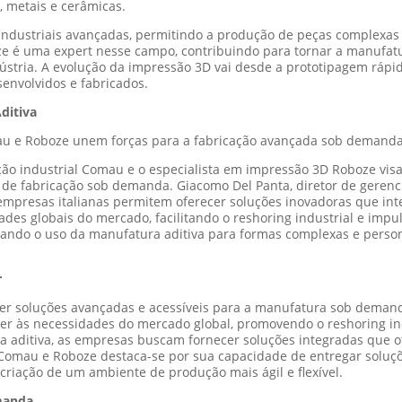
, metais e cerâmicas.
s industriais avançadas, permitindo a produção de peças complex
 é uma expert nesse campo, contribuindo para tornar a manufatura
stria. A evolução da impressão 3D vai desde a prototipagem rápid
envolvidos e fabricados.
ditiva
au e Roboze unem forças para a fabricação avançada sob demand
ção industrial Comau e o especialista em impressão 3D Roboze vi
de fabricação sob demanda. Giacomo Del Panta, diretor de gerenc
empresas italianas permitem oferecer soluções inovadoras que in
dades globais do mercado, facilitando o reshoring industrial e imp
pliando o uso da manufatura aditiva para formas complexas e perso
r
cer soluções avançadas e acessíveis para a manufatura sob deman
der às necessidades do mercado global, promovendo o reshoring in
 aditiva, as empresas buscam fornecer soluções integradas que o
 Comau e Roboze destaca-se por sua capacidade de entregar soluç
 criação de um ambiente de produção mais ágil e flexível.
emanda