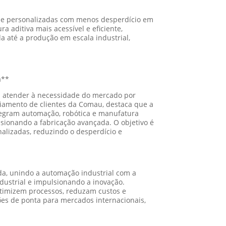
as e personalizadas com menos desperdício em
 aditiva mais acessível e eficiente,
a até a produção em escala industrial,
a**
sa atender à necessidade do mercado por
iamento de clientes da Comau, destaca que a
tegram automação, robótica e manufatura
ulsionando a fabricação avançada. O objetivo é
nalizadas, reduzindo o desperdício e
da, unindo a automação industrial com a
dustrial e impulsionando a inovação.
timizem processos, reduzam custos e
ões de ponta para mercados internacionais,