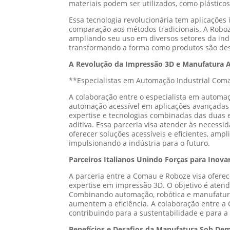
materiais podem ser utilizados, como plásticos
Essa tecnologia revolucionária tem aplicaçõe
comparação aos métodos tradicionais. A Roboze
ampliando seu uso em diversos setores da indú
transformando a forma como produtos são des
A Revolução da Impressão 3D e Manufatura A
**Especialistas em Automação Industrial Com
A colaboração entre o especialista em automa
automação acessível em aplicações avançadas 
expertise e tecnologias combinadas das duas 
aditiva. Essa parceria visa atender às necessi
oferecer soluções acessíveis e eficientes, am
impulsionando a indústria para o futuro.
Parceiros Italianos Unindo Forças para Inova
A parceria entre a Comau e Roboze visa ofere
expertise em impressão 3D. O objetivo é aten
Combinando automação, robótica e manufatura
aumentem a eficiência. A colaboração entre a
contribuindo para a sustentabilidade e para a
Benefícios e Desafios da Manufatura Sob D