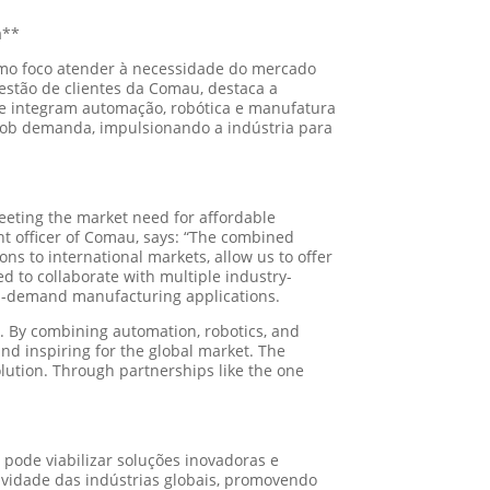
a**
omo foco atender à necessidade do mercado
stão de clientes da Comau, destaca a
ue integram automação, robótica e manufatura
sob demanda, impulsionando a indústria para
eeting the market need for affordable
 officer of Comau, says: “The combined
ns to international markets, allow us to offer
d to collaborate with multiple industry-
 on-demand manufacturing applications.
. By combining automation, robotics, and
nd inspiring for the global market. The
evolution. Through partnerships like the one
ode viabilizar soluções inovadoras e
ividade das indústrias globais, promovendo