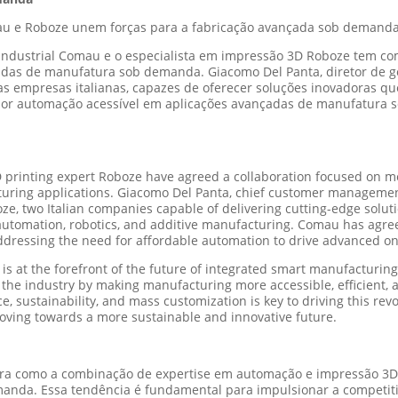
au e Roboze unem forças para a fabricação avançada sob demand
 industrial Comau e o especialista em impressão 3D Roboze tem c
das de manufatura sob demanda. Giacomo Del Panta, diretor de ge
as empresas italianas, capazes de oferecer soluções inovadoras q
 por automação acessível em aplicações avançadas de manufatura 
 printing expert Roboze have agreed a collaboration focused on m
ring applications. Giacomo Del Panta, chief customer management
, two Italian companies capable of delivering cutting-edge solutio
automation, robotics, and additive manufacturing. Comau has agree
 addressing the need for affordable automation to drive advanced
 at the forefront of the future of integrated smart manufacturing
the industry by making manufacturing more accessible, efficient, a
gence, sustainability, and mass customization is key to driving this r
ving towards a more sustainable and innovative future.
a como a combinação de expertise em automação e impressão 3D p
manda. Essa tendência é fundamental para impulsionar a competit