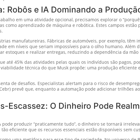
a: Robôs e IA Dominando a Produçã
rabalho em uma atividade opcional, precisamos explorar o “porquê
as como aprendizado de máquina e robótica. Estes campos estão 
s.
rias manufatureiras. Fábricas de automóveis, por exemplo, têm 
e em níveis que seriam impossíveis para o olho humano. Além di
iar estoques e realizar entregas, reduzindo a dependência da mã
e até 45% das atividades pelas quais os indivíduos são pagos, po
 a viabilidade técnica do que Musk propõe: uma produção eficiente 
isenta de desafios. Especialistas alertam para o risco de desempr
Cebr) prevê que, enquanto a automação pode adicionar trilhões ao
s-Escassez: O Dinheiro Pode Realm
de produzir “praticamente tudo”, o dinheiro se tornará irreleva
tão eficiente que os recursos essenciais estão disponíveis sem cu
e como uma metáfora para esse tipo de sociedade. No universo de 