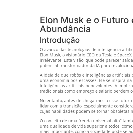
Elon Musk e o Futuro
Abundância
Introdução
O avanço das tecnologias de inteligência arti
Elon Musk, o visionário CEO da Tesla e SpaceX
irrelevante. Esta visão, que pode parecer saí
potencial transformador da IA para revolucio
A ideia de que robôs e inteligências artifici
uma economia pós-escassez. Ele se inspira na 
inteligências artificiais benevolentes. A imp
tradicionais como emprego e salário perdem o 
No entanto, antes de chegarmos a esse futuro 
lidar com a transição, especialmente conside
cujas habilidades podem se tornar obsoletas
O conceito de uma “renda universal alta” tam
uma qualidade de vida superior a todos, como
mais importante, como a sociedade pode se a