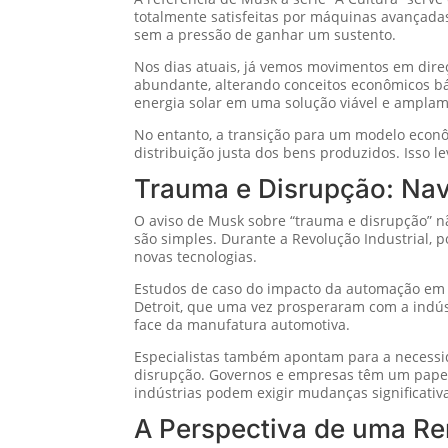
totalmente satisfeitas por máquinas avançadas
sem a pressão de ganhar um sustento.
Nos dias atuais, já vemos movimentos em direç
abundante, alterando conceitos econômicos bás
energia solar em uma solução viável e amplam
No entanto, a transição para um modelo econô
distribuição justa dos bens produzidos. Isso 
Trauma e Disrupção: Na
O aviso de Musk sobre “trauma e disrupção” 
são simples. Durante a Revolução Industrial,
novas tecnologias.
Estudos de caso do impacto da automação em c
Detroit, que uma vez prosperaram com a indú
face da manufatura automotiva.
Especialistas também apontam para a necessid
disrupção. Governos e empresas têm um papel 
indústrias podem exigir mudanças significativ
A Perspectiva de uma Re