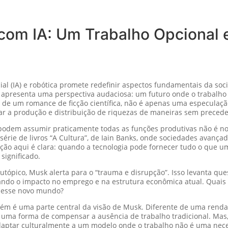
 com IA: Um Trabalho Opcional 
ficial (IA) e robótica promete redefinir aspectos fundamentais da 
, apresenta uma perspectiva audaciosa: um futuro onde o trabalho 
da de um romance de ficção científica, não é apenas uma especulaçã
nar a produção e distribuição de riquezas de maneiras sem precede
ais podem assumir praticamente todas as funções produtivas não é 
série de livros “A Cultura”, de Iain Banks, onde sociedades avan
licação aqui é clara: quando a tecnologia pode fornecer tudo o que
significado.
utópico, Musk alerta para o “trauma e disrupção”. Isso levanta qu
rando o impacto no emprego e na estrutura econômica atual. Quais
 nesse novo mundo?
bém é uma parte central da visão de Musk. Diferente de uma renda 
 uma forma de compensar a ausência de trabalho tradicional. Mas,
daptar culturalmente a um modelo onde o trabalho não é uma nec