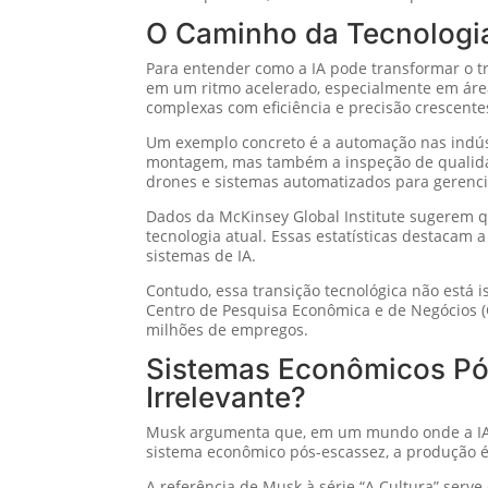
O Caminho da Tecnologi
Para entender como a IA pode transformar o t
em um ritmo acelerado, especialmente em áre
complexas com eficiência e precisão crescente
Um exemplo concreto é a automação nas indúst
montagem, mas também a inspeção de qualidad
drones e sistemas automatizados para gerenc
Dados da McKinsey Global Institute sugerem qu
tecnologia atual. Essas estatísticas destacam
sistemas de IA.
Contudo, essa transição tecnológica não está 
Centro de Pesquisa Econômica e de Negócios (
milhões de empregos.
Sistemas Econômicos Pó
Irrelevante?
Musk argumenta que, em um mundo onde a IA po
sistema econômico pós-escassez, a produção é 
A referência de Musk à série “A Cultura” serv