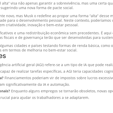
alta” visa não apenas garantir a sobrevivência, mas uma certa qual
 sugerindo uma nova forma de pacte social.
ente novo, mas Musk o redefine ao propor uma forma “alta” desse
dade para o desenvolvimento pessoal. Neste contexto, poderíamos
em criatividade, inovação e bem-estar pessoal.
ficativos e uma redistribuição econômica sem precedentes. É aqui
ras fiscais e de governança terão que ser desenvolvidas para susten
algumas cidades e países testando formas de renda básica, como o
es em termos de melhoria no bem-estar social.
es
gência artificial geral (AGI) refere-se a um tipo de IA que pode rea
capaz de realizar tarefas específicas, a AGI teria capacidades cogn
da?
Financiamentos poderiam vir de impostos sobre lucros excessi
am significativamente da IA e automação.
onais?
Enquanto alguns empregos se tornarão obsoletos, novas op
crucial para ajudar os trabalhadores a se adaptarem.