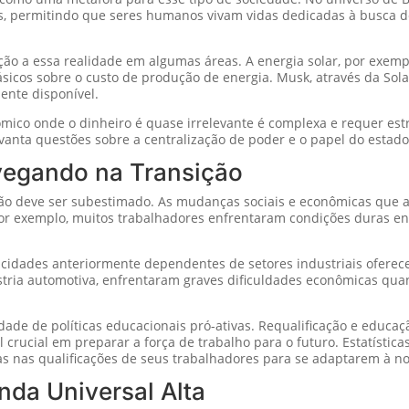
, permitindo que seres humanos vivam vidas dedicadas à busca de in
ão a essa realidade em algumas áreas. A energia solar, por exempl
icos sobre o custo de produção de energia. Musk, através da Solar
ente disponível.
mico onde o dinheiro é quase irrelevante é complexa e requer est
levanta questões sobre a centralização de poder e o papel do esta
vegando na Transição
não deve ser subestimado. As mudanças sociais e econômicas que
 por exemplo, muitos trabalhadores enfrentaram condições duras en
idades anteriormente dependentes de setores industriais oferece
stria automotiva, enfrentaram graves dificuldades econômicas qu
ade de políticas educacionais pró-ativas. Requalificação e educa
crucial em preparar a força de trabalho para o futuro. Estatísti
as nas qualificações de seus trabalhadores para se adaptarem à n
nda Universal Alta