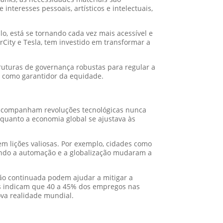
teresses pessoais, artísticos e intelectuais,
o, está se tornando cada vez mais acessível e
City e Tesla, tem investido em transformar a
ruturas de governança robustas para regular a
do como garantidor da equidade.
 acompanham revoluções tecnológicas nunca
quanto a economia global se ajustava às
m lições valiosas. Por exemplo, cidades como
ando a automação e a globalização mudaram a
ção continuada podem ajudar a mitigar a
cas indicam que 40 a 45% dos empregos nas
ova realidade mundial.