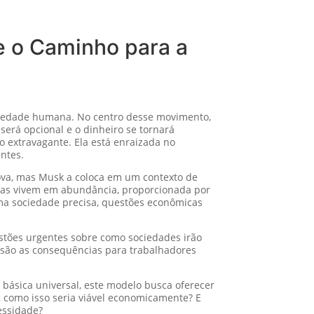
e o Caminho para a
sociedade humana. No centro desse movimento,
será opcional e o dinheiro se tornará
o extravagante. Ela está enraizada no
ntes.
nova, mas Musk a coloca em um contexto de
çadas vivem em abundância, proporcionada por
 uma sociedade precisa, questões econômicas
estões urgentes sobre como sociedades irão
 são as consequências para trabalhadores
básica universal, este modelo busca oferecer
 como isso seria viável economicamente? E
essidade?