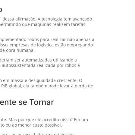
o
” dessa afirmação. A tecnologia tem avançado
permitindo que máquinas realizem tarefas
implementado robôs para realizar não apenas a
sso, empresas de logística estão empregando
o de obra humana.
deriam ser automatizadas utilizando a
e autossustentada realizada por robôs e
ego em massa e desigualdade crescente. O
 PIB global, ela também pode levar à perda de
ente se Tornar
nte. Mas por que ele acredita nisso? Em um
sto ou ao menor custo possível.
Banks, as necessidades materiais são