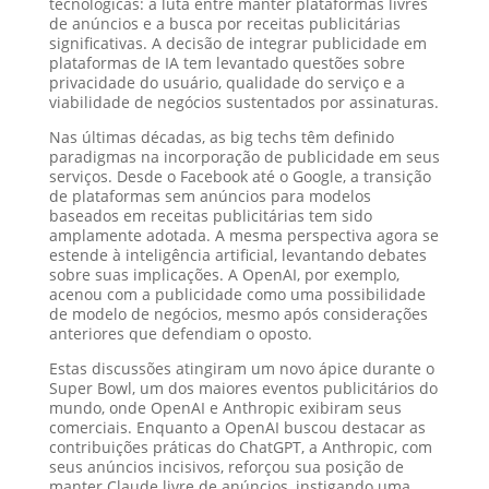
tecnológicas: a luta entre manter plataformas livres
de anúncios e a busca por receitas publicitárias
significativas. A decisão de integrar publicidade em
plataformas de IA tem levantado questões sobre
privacidade do usuário, qualidade do serviço e a
viabilidade de negócios sustentados por assinaturas.
Nas últimas décadas, as big techs têm definido
paradigmas na incorporação de publicidade em seus
serviços. Desde o Facebook até o Google, a transição
de plataformas sem anúncios para modelos
baseados em receitas publicitárias tem sido
amplamente adotada. A mesma perspectiva agora se
estende à inteligência artificial, levantando debates
sobre suas implicações. A OpenAI, por exemplo,
acenou com a publicidade como uma possibilidade
de modelo de negócios, mesmo após considerações
anteriores que defendiam o oposto.
Estas discussões atingiram um novo ápice durante o
Super Bowl, um dos maiores eventos publicitários do
mundo, onde OpenAI e Anthropic exibiram seus
comerciais. Enquanto a OpenAI buscou destacar as
contribuições práticas do ChatGPT, a Anthropic, com
seus anúncios incisivos, reforçou sua posição de
manter Claude livre de anúncios, instigando uma