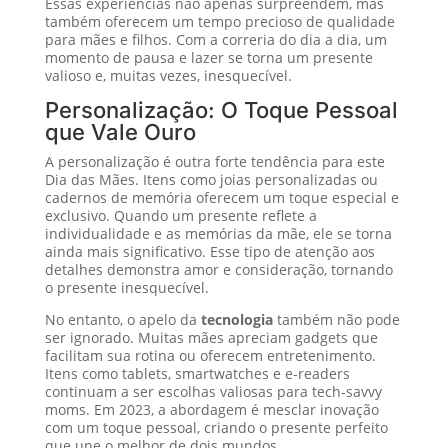
Essas experiências não apenas surpreendem, mas
também oferecem um tempo precioso de qualidade
para mães e filhos. Com a correria do dia a dia, um
momento de pausa e lazer se torna um presente
valioso e, muitas vezes, inesquecível.
Personalização: O Toque Pessoal
que Vale Ouro
A personalização é outra forte tendência para este
Dia das Mães. Itens como joias personalizadas ou
cadernos de memória oferecem um toque especial e
exclusivo. Quando um presente reflete a
individualidade e as memórias da mãe, ele se torna
ainda mais significativo. Esse tipo de atenção aos
detalhes demonstra amor e consideração, tornando
o presente inesquecível.
No entanto, o apelo da
tecnologia
também não pode
ser ignorado. Muitas mães apreciam gadgets que
facilitam sua rotina ou oferecem entretenimento.
Itens como tablets, smartwatches e e-readers
continuam a ser escolhas valiosas para tech-savvy
moms. Em 2023, a abordagem é mesclar inovação
com um toque pessoal, criando o presente perfeito
que une o melhor de dois mundos.