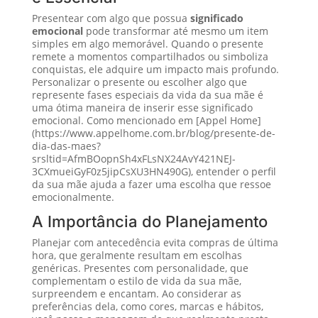
Presentear com algo que possua
significado
emocional
pode transformar até mesmo um item
simples em algo memorável. Quando o presente
remete a momentos compartilhados ou simboliza
conquistas, ele adquire um impacto mais profundo.
Personalizar o presente ou escolher algo que
represente fases especiais da vida da sua mãe é
uma ótima maneira de inserir esse significado
emocional. Como mencionado em [Appel Home]
(https://www.appelhome.com.br/blog/presente-de-
dia-das-maes?
srsltid=AfmBOopnSh4xFLsNX24AvY421NEJ-
3CXmueiGyF0z5jipCsXU3HN490G), entender o perfil
da sua mãe ajuda a fazer uma escolha que ressoe
emocionalmente.
A Importância do Planejamento
Planejar com antecedência evita compras de última
hora, que geralmente resultam em escolhas
genéricas. Presentes com personalidade, que
complementam o estilo de vida da sua mãe,
surpreendem e encantam. Ao considerar as
preferências dela, como cores, marcas e hábitos,