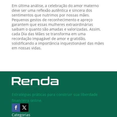
Em última análise, a celebração do amor materno
deve ser uma reflexão autêntica e sincera dos
sentimentos que nutrimos por nossas mães.
Pequenos gestos de reconhecimento e apreço
garantem que essas mulheres extraordinárias
saibam o quanto são amadas e valorizadas. Assim,
cada Dia das Mães se transforma em uma
recordação impagável de amor e gratidão,
solidificando a importância inquestionável das mães
em nossas vidas.
Estratégias práticas para construir sua liberdade
financeira online.
Categorias