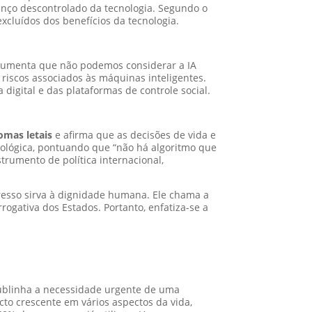
nço descontrolado da tecnologia. Segundo o
xcluídos dos benefícios da tecnologia.
rgumenta que não podemos considerar a IA
riscos associados às máquinas inteligentes.
a digital e das plataformas de controle social.
mas letais
e afirma que as decisões de vida e
nológica, pontuando que “não há algoritmo que
trumento de política internacional,
gresso sirva à dignidade humana. Ele chama a
ogativa dos Estados. Portanto, enfatiza-se a
ublinha a necessidade urgente de uma
cto crescente em vários aspectos da vida,