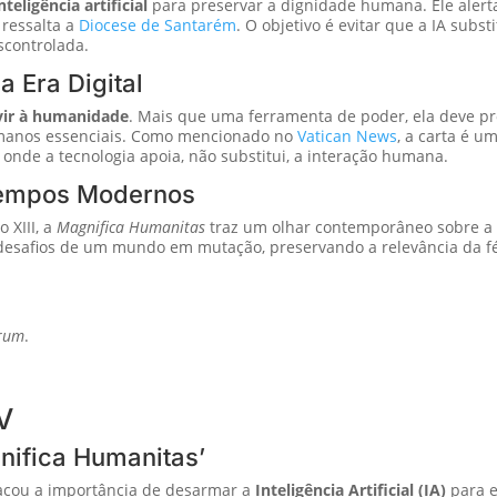
eligência artificial
para preservar a dignidade humana. Ele alert
 ressalta a
Diocese de Santarém
. O objetivo é evitar que a IA subs
controlada.
 Era Digital
vir à humanidade
. Mais que uma ferramenta de poder, ela deve pro
humanos essenciais. Como mencionado no
Vatican News
, a carta é um
onde a tecnologia apoia, não substitui, a interação humana.
 Tempos Modernos
 XIII, a
Magnifica Humanitas
traz um olhar contemporâneo sobre a Do
s desafios de um mundo em mutação, preservando a relevância da
rum
.
V
ifica Humanitas’
cou a importância de desarmar a
Inteligência Artificial (IA)
para e