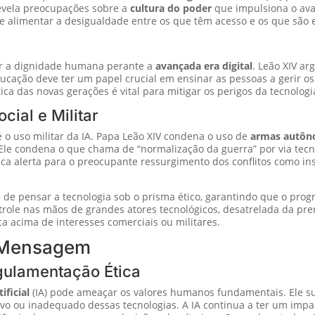
revela preocupações sobre a
cultura do poder
que impulsiona o ava
de alimentar a desigualdade entre os que têm acesso e os que são e
er a dignidade humana perante a
avançada era digital
. Leão XIV a
ação deve ter um papel crucial em ensinar as pessoas a gerir os 
tica das novas gerações é vital para mitigar os perigos da tecnologi
cial e Militar
o uso militar da IA. Papa Leão XIV condena o uso de
armas autôno
Ele condena o que chama de “normalização da guerra” por via tec
ica alerta para o preocupante ressurgimento dos conflitos como ins
e de pensar a tecnologia sob o prisma ético, garantindo que o pro
role nas mãos de grandes atores tecnológicos, desatrelada da prerr
 acima de interesses comerciais ou militares.
a Mensagem
gulamentação Ética
ificial
(IA) pode ameaçar os valores humanos fundamentais. Ele s
ivo ou inadequado dessas tecnologias. A IA continua a ter um impa