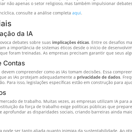
ciar não apenas o setor religioso, mas também impulsionar debates p
cíclica, consulte a análise completa
aqui
.
iais
tação da IA
rovoca debates sobre suas
implicações éticas
. Entre os desafios m
am a importância de sistemas éticos desde o início de desenvolvi
ue foram treinadas. As empresas precisam garantir que seus algo
e Contas
os devem compreender como as IAs tomam decisões. Essa compreen
r que as IAs protejam adequadamente a
privacidade de dados
. Fre
. Para isso, legislações específicas estão em construção para aju
os
mercado de trabalho. Muitas vezes, as empresas utilizam IA para a
ituição da força de trabalho exige políticas públicas que prepare
de aprofundar as disparidades sociais, criando barreiras ainda ma
a pode ser tanto aliada quanto inimiga da sustentabilidade. Ao oti