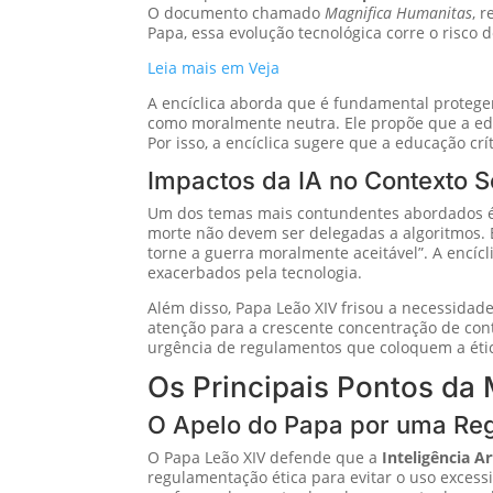
O documento chamado
Magnifica Humanitas
, 
Papa, essa evolução tecnológica corre o risco 
Leia mais em Veja
A encíclica aborda que é fundamental proteg
como moralmente neutra. Ele propõe que a educ
Por isso, a encíclica sugere que a educação crí
Impactos da IA no Contexto So
Um dos temas mais contundentes abordados é 
morte não devem ser delegadas a algoritmos. 
torne a guerra moralmente aceitável”. A encícl
exacerbados pela tecnologia.
Além disso, Papa Leão XIV frisou a necessidad
atenção para a crescente concentração de cont
urgência de regulamentos que coloquem a ética
Os Principais Pontos d
O Apelo do Papa por uma Re
O Papa Leão XIV defende que a
Inteligência Art
regulamentação ética para evitar o uso excess