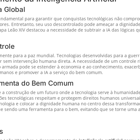
a Global
undamental para garantir que conquistas tecnológicas não compr
tores. Entretanto, seu uso descontrolado pode ameaçar a dignida
Papa Leão XIV destacou a necessidade de subtrair a IA das lógica
trole
minente para a paz mundial. Tecnologias desenvolvidas para a gu
 sem intervenção humana direta. A necessidade de um controle ri
o armada pode se estender à economia e ao conhecimento, exace
humanos e promover a IA a serviço do bem comum.
ramenta do Bem Comum
ge a construção de um futuro onde a tecnologia serve à humanidade
ções tecnológicas respeitam e protegem direitos humanos universa
nologia e colocar a dignidade humana no centro dessa transformaç
inue sendo uma ferramenta para o bem, evitando que se torne uma
s