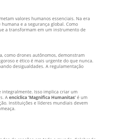
ometam valores humanos essenciais. Na era
de humana e a segurança global. Como
s que a transformam em um instrumento de
erra, como drones autônomos, demonstram
goroso e ético é mais urgente do que nunca.
rbando desigualdades. A regulamentação
 integralmente. Isso implica criar um
is. A
encíclica ‘Magnifica Humanitas’
é um
ão. Instituições e líderes mundiais devem
 ameaça.