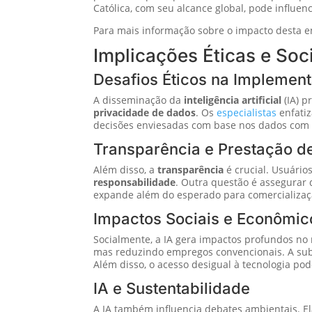
Católica, com seu alcance global, pode influen
Para mais informação sobre o impacto desta en
Implicações Éticas e Soc
Desafios Éticos na Implemen
A disseminação da
inteligência artificial
(IA) p
privacidade de dados
. Os
especialistas
enfatiz
decisões enviesadas com base nos dados com q
Transparência e Prestação d
Além disso, a
transparência
é crucial. Usuári
responsabilidade
. Outra questão é assegura
expande além do esperado para comercialização
Impactos Sociais e Econômic
Socialmente, a IA gera impactos profundos no 
mas reduzindo empregos convencionais. A subst
Além disso, o acesso desigual à tecnologia po
IA e Sustentabilidade
A IA também influencia debates ambientais. El