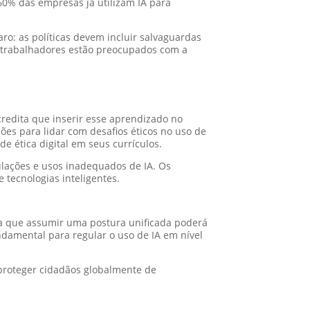
0% das empresas já utilizam IA para
ro: as políticas devem incluir salvaguardas
s trabalhadores estão preocupados com a
redita que inserir esse aprendizado no
ções para lidar com desafios éticos no uso de
e ética digital em seus currículos.
ulações e usos inadequados de IA. Os
 tecnologias inteligentes.
aca que assumir uma postura unificada poderá
amental para regular o uso de IA em nível
 proteger cidadãos globalmente de