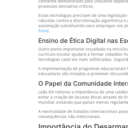
conforme demonstrado pela crescente dependê
processos decisórios críticos.
Essas tecnologias precisam de uma legislação 
robustas contra a discriminação algorítmica 
automação substituindo seus empregos nos p
Fonte
.
Ensino de Ética Digital nas E
Outro ponto importante ressaltado na encíclic
currículo escolar ajudará a formar cidadãos ma
tecnologias cada vez mais sofisticadas. Segun
A implementação de programas educacionais fo
educadores são instados a promover discussões
O Papel da Comunidade Inter
Leão XIV reiterou a importância de uma colabo
evitar a criação de lacunas éticas através de l
mundial, evitando que países menos regulamen
A necessidade de tratados internacionais para
consequências não intencionais.
Importância do Desarmame