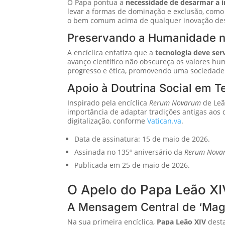
O Papa pontua a
necessidade de desarmar a int
levar a formas de dominação e exclusão, como
o bem comum acima de qualquer inovação des
Preservando a Humanidade na
A encíclica enfatiza que a
tecnologia deve ser
avanço científico não obscureça os valores 
progresso e ética, promovendo uma sociedade 
Apoio à Doutrina Social em
Inspirado pela encíclica
Rerum Novarum
de Leão
importância de adaptar tradições antigas ao
digitalização, conforme
Vatican.va
.
Data de assinatura: 15 de maio de 2026.
Assinada no 135º aniversário da
Rerum Nova
Publicada em 25 de maio de 2026.
O Apelo do Papa Leão XI
A Mensagem Central de ‘Magn
Na sua primeira encíclica,
Papa Leão XIV
desta