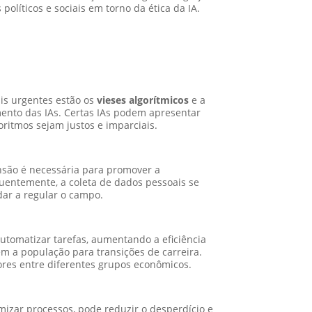
olíticos e sociais em torno da ética da IA.
ais urgentes estão os
vieses algorítmicos
e a
mento das IAs. Certas IAs podem apresentar
ritmos sejam justos e imparciais.
são é necessária para promover a
quentemente, a coleta de dados pessoais se
dar a regular o campo.
utomatizar tarefas, aumentando a eficiência
m a população para transições de carreira.
iores entre diferentes grupos econômicos.
mizar processos, pode reduzir o desperdício e