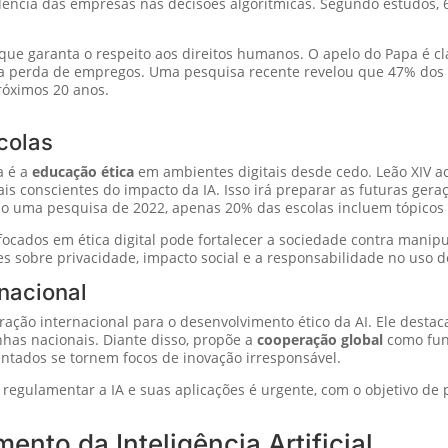
ncia das empresas nas decisões algorítmicas. Segundo estudos, 6
que garanta o respeito aos direitos humanos. O apelo do Papa é cla
e a perda de empregos. Uma pesquisa recente revelou que 47% do
róximos 20 anos.
scolas
a é a
educação ética
em ambientes digitais desde cedo. Leão XIV ac
is conscientes do impacto da IA. Isso irá preparar as futuras gera
do uma pesquisa de 2022, apenas 20% das escolas incluem tópicos d
cados em ética digital pode fortalecer a sociedade contra manip
 sobre privacidade, impacto social e a responsabilidade no uso de
nacional
ração internacional para o desenvolvimento ético da AI. Ele dest
inhas nacionais. Diante disso, propõe a
cooperação global
como fund
tados se tornem focos de inovação irresponsável.
 regulamentar a IA e suas aplicações é urgente, com o objetivo de
nto da Inteligência Artificial