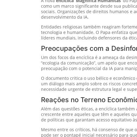
A nova
encíclica
‘Magnifica Humanitas’
do Pap
como um marco significante desde sua publica
sociais. Organizações de direitos humanos e a
desenvolvimento da IA.
Entidades religiosas também reagiram forteme
tecnologia e humanidade. O Papa enfatiza que
líderes mundiais, incluindo defensores da ét
Preocupações com a Desinf
Um dos focos da encíclica é a ameaça da desin
“ecologia da comunicação”, um apelo que enco
preocupação com o potencial da IA para manipu
O documento critica o uso bélico e econômico 
um diálogo mais amplo sobre os riscos concre
necessidade urgente de estrutura legal e sup
Reações no Terreno Econômic
Além das questões éticas, a encíclica também 
crescente entre aqueles que têm e aqueles que
de políticas que garantam acesso equitativo às
Mesmo entre os críticos, há consenso de que 
pode ser o pontapé inicial necessário para q