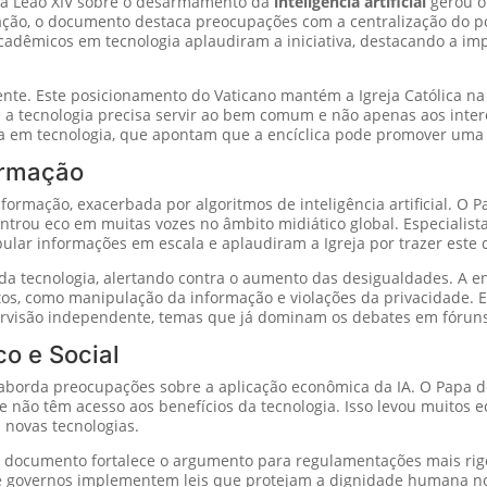
a Leão XIV sobre o desarmamento da
inteligência artificial
gerou o
ção, o documento destaca preocupações com a centralização do po
cadêmicos em tecnologia aplaudiram a iniciativa, destacando a im
nte. Este posicionamento do Vaticano mantém a Igreja Católica n
 a tecnologia precisa servir ao bem comum e não apenas aos inter
ica em tecnologia, que apontam que a encíclica pode promover u
ormação
formação, exacerbada por algoritmos de inteligência artificial. O
ntrou eco em muitas vozes no âmbito midiático global. Especiali
lar informações em escala e aplaudiram a Igreja por trazer este 
da tecnologia, alertando contra o aumento das desigualdades. A en
tos, como manipulação da informação e violações da privacidade.
ervisão independente, temas que já dominam os debates em fóruns 
o e Social
aborda preocupações sobre a aplicação econômica da IA. O Papa de
 não têm acesso aos benefícios da tecnologia. Isso levou muitos e
 novas tecnologias.
o documento fortalece o argumento para regulamentações mais rig
ue governos implementem leis que protejam a dignidade humana no 