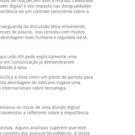
ndas de reações em todo o mundo. Celebrado
der digital e seu impacto nas desigualdades
portância de um controle consciente sobre o
a vanguarda da discussão ética envolvendo
esses de poucos. Isso ressoou com muitos
ma abordagem mais humana e regulada da IA.
 Papa Leão XIV pede explicitamente uma
stas em comunicação já demonstraram
debate à tona.
cíclica é vista como um ponto de partida para
 Esta abordagem do Vaticano sugere uma
internacionais sobre tecnologia.
stacou os riscos de uma divisão digital
conomistas a refletirem sobre a importância
orosas. Alguns analistas sugerem que este
contexto dos avanços tecnológicos. A Igreja