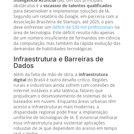
Inteligência Artificial
(IA). Um dos principais
obstáculos é a
escassez de talentos qualificados
para desenvolver e implementar soluções de IA.
Segundo um relatório do Google, em parceria com a
Associação Brasileira de Startups, até 2025, o país
deve enfrentar um
déficit de 530 mil profissionais
na
área de tecnologia. Este déficit resulta não apenas
de um número insuficiente de formandos em ciência
da computação, mas também da rápida evolução das
demandas de habilidades tecnológicas.
Infraestrutura e Barreiras de
Dados
Além da falta de mão de obra, a
infraestrutura
digital
do Brasil é outro desafio crítico. Regiões
rurais e industriais ainda sofrem com conexões de
internet instáveis e alta latência, fatores que
prejudicam o desenvolvimento de sistemas de IA
baseados em nuvem. Enquanto áreas urbanas têm
acesso a infraestruturas mais modernas, a
disparidade regional pode frear a implantação
uniforme de tecnologias de IA. É essencial melhorar
essa infraestrutura para sustentar aplicações
robustas de IA que dependem do acesso em tempo
real a dados.