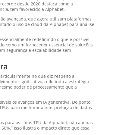
to recorde desde 2020 destaca como a
cia, tem favorecido a Alphabet.
ação avançada, que agora utilizam plataformas
ntado o uso de cloud da Alphabet para análise
 essencialmente redefinindo o que é possível
ando como um fornecedor essencial de soluções
em segurança e escalabilidade sem
era
particularmente no que diz respeito à
mento significativo, refletindo a estratégia
o mesmo poder de processamento que a
síveis os avanços em IA generativa. Do ponto
s TPUs para melhorar a interpretação de dados
s para os chips TPU da Alphabet, não apenas
0%.” Isso ilustra o impacto direto que essa