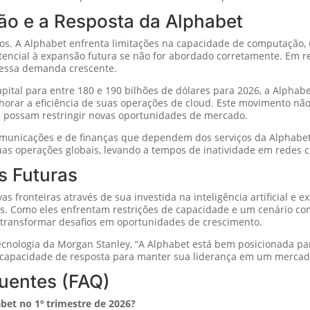
o e a Resposta da Alphabet
os. A Alphabet enfrenta limitações na capacidade de computação,
tencial à expansão futura se não for abordado corretamente. Em 
 essa demanda crescente.
tal para entre 180 e 190 bilhões de dólares para 2026, a Alphabet
horar a eficiência de suas operações de cloud. Este movimento nã
 possam restringir novas oportunidades de mercado.
omunicações e de finanças que dependem dos serviços da Alphabe
s operações globais, levando a tempos de inatividade em redes c
s Futuras
 fronteiras através de sua investida na inteligência artificial e e
s. Como eles enfrentam restrições de capacidade e um cenário co
 transformar desafios em oportunidades de crescimento.
tecnologia da Morgan Stanley, “A Alphabet está bem posicionada par
e capacidade de resposta para manter sua liderança em um mercad
uentes (FAQ)
bet no 1º trimestre de 2026?