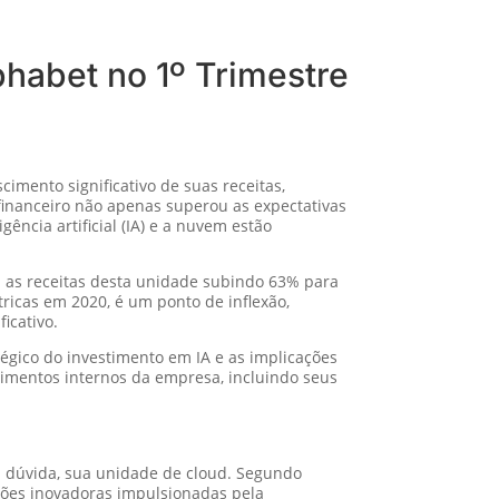
habet no 1º Trimestre
imento significativo de suas receitas,
financeiro não apenas superou as expectativas
ência artificial (IA) e a nuvem estão
 as receitas desta unidade subindo 63% para
ricas em 2020, é um ponto de inflexão,
icativo.
tégico do investimento em IA e as implicações
vimentos internos da empresa, incluindo seus
m dúvida, sua unidade de cloud. Segundo
uções inovadoras impulsionadas pela