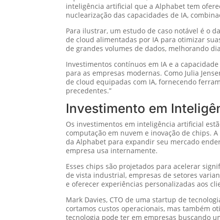
inteligência artificial que a Alphabet tem ofe
nuclearização das capacidades de IA, combina
Para ilustrar, um estudo de caso notável é o d
de cloud alimentadas por IA para otimizar su
de grandes volumes de dados, melhorando dia
Investimentos contínuos em IA e a capacidade 
para as empresas modernas. Como Julia Jensen,
de cloud equipadas com IA, fornecendo ferra
precedentes.”
Investimento em Inteligên
Os investimentos em inteligência artificial e
computação em nuvem e inovação de chips. A ve
da Alphabet para expandir seu mercado ender
empresa usa internamente.
Esses chips são projetados para acelerar sign
de vista industrial, empresas de setores vari
e oferecer experiências personalizadas aos cli
Mark Davies, CTO de uma startup de tecnolog
cortamos custos operacionais, mas também oti
tecnologia pode ter em empresas buscando um