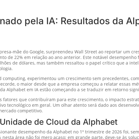
ado pela IA: Resultados da Alp
presa-mãe do Google, surpreendeu Wall Street ao reportar um cresc
ento de 22% em relação ao ano anterior. Este notável desempenho 
lhões de dólares, mas também ressaltou o papel crítico que a intelig
logia.
oud computing, experimentou um crescimento sem precedentes, com
recorde, o maior desde que a empresa começou a relatar essas mét
a Alphabet em IA estão começando a se traduzir em retorno signif
os fatores que contribuíram para este crescimento, o impacto estra
ivo tecnológico em geral. Um olhar atento será dado aos desenvol
mercado competitivo.
Unidade de Cloud da Alphabet
sionante desempenho da Alphabet no 1º trimestre de 2026 foi, se
3% nesta área não foi mero acaso; em grande parte, deve-se às sol