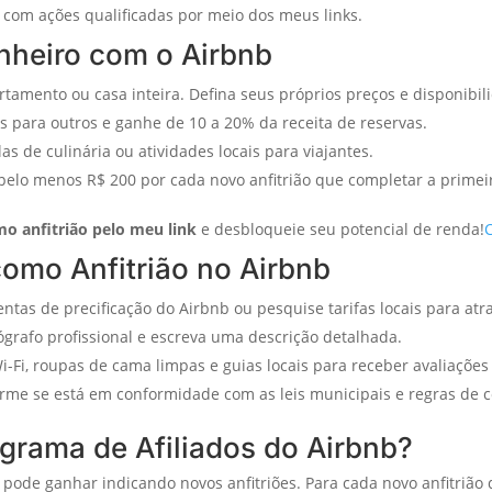
 com ações qualificadas por meio dos meus links.
nheiro com o Airbnb
rtamento ou casa inteira. Defina seus próprios preços e disponibi
s para outros e ganhe de 10 a 20% da receita de reservas.
las de culinária ou atividades locais para viajantes.
pelo menos R$ 200 por cada novo anfitrião que completar a primei
mo anfitrião pelo meu link
e desbloqueie seu potencial de renda!
como Anfitrião no Airbnb
entas de precificação do Airbnb ou pesquise tarifas locais para atr
ógrafo profissional e escreva uma descrição detalhada.
Wi-Fi, roupas de cama limpas e guias locais para receber avaliações 
irme se está em conformidade com as leis municipais e regras de
ograma de Afiliados do Airbnb?
pode ganhar indicando novos anfitriões. Para cada novo anfitrião