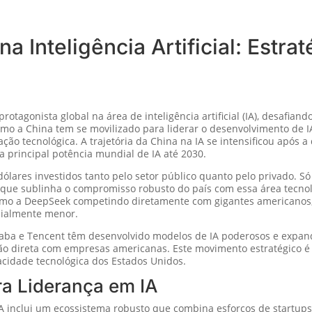
 Inteligência Artificial: Estrat
tagonista global na área de inteligência artificial (IA), desafian
omo a China tem se movilizado para liderar o desenvolvimento de I
ção tecnológica. A trajetória da China na IA se intensificou após
a principal potência mundial de IA até 2030.
ólares investidos tanto pelo setor público quanto pelo privado. Só
 que sublinha o compromisso robusto do país com essa área tecnol
 como a DeepSeek competindo diretamente com gigantes americano
cialmente menor.
aba e Tencent têm desenvolvido modelos de IA poderosos e expandi
ão direta com empresas americanas. Este movimento estratégico é
acidade tecnológica dos Estados Unidos.
ra Liderança em IA
IA inclui um ecossistema robusto que combina esforços de startups,