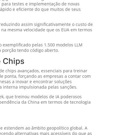
a para testes e implementação de novas
ápido e eficiente do que muitos de seus
eduzindo assim significativamente o custo de
o na mesma velocidade que os EUA em termos
mo exemplificado pelas 1.500 modelos LLM
 porção tendo código aberto.
e Chips
e chips avançados, essenciais para treinar
e ponta, forçando as empresas a contar com
nesas a inovar e encontrar soluções
a interna impulsionada pelas sanções.
ek, que treinou modelos de IA poderosos
pendência da China em termos de tecnologia
e estendem ao âmbito geopolítico global. A
ecendo alternativas mais acessíveis do que as