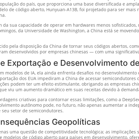
população do país, que proporciona uma base diversificada e ampl
elo de código aberto, Hunyuan-A13B, foi projetado para ser mais r
na.
 da sua capacidade de operar em hardwares menos sofisticados, r
omingos, da Universidade de Washington, a China está se movend
ecido pela disposição da China de tornar seus códigos abertos, co
oram desenvolvidos por empresas chinesas — com uma significativa
de Exportação e Desenvolvimento d
m modelos de IA, ela ainda enfrenta desafios no desenvolvimento d
xportação dos EUA impediram a China de acessar semicondutores d
ições podem ter um efeito estimulante, obrigando as empresas chi
 que viu um aumento dramático em suas receitas devido à demand
dagens criativas para contornar essas limitações, como a DeepSe
volvimento autônomo pode, no futuro, não apenas aumentar a inde
 seu setor de semicondutores.
onsequências Geopolíticas
nas uma questão de competitividade tecnológica; as implicações s
 e modelos de código aberto para países em desenvolvimento, ofer