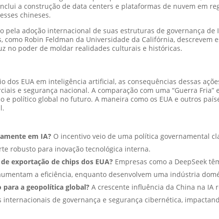
inclui a construção de data centers e plataformas de nuvem em re
esses chineses.
o pela adoção internacional de suas estruturas de governança de IA
stas, como Robin Feldman da Universidade da Califórnia, descrevem
uz no poder de moldar realidades culturais e históricas.
o dos EUA em inteligência artificial, as consequências dessas açõ
rciais e segurança nacional. A comparação com uma “Guerra Fria” 
o e político global no futuro. A maneira como os EUA e outros pa
l.
adamente em IA?
O incentivo veio de uma política governamental cla
te robusto para inovação tecnológica interna.
 de exportação de chips dos EUA?
Empresas como a DeepSeek têm
 aumentam a eficiência, enquanto desenvolvem uma indústria domé
 para a geopolítica global?
A crescente influência da China na IA 
internacionais de governança e segurança cibernética, impactando