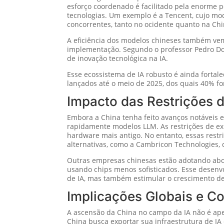
esforço coordenado é facilitado pela enorme 
tecnologias. Um exemplo é a Tencent, cujo mod
concorrentes, tanto no ocidente quanto na Chi
A eficiência dos modelos chineses também vem
implementação. Segundo o professor Pedro D
de inovação tecnológica na IA.
Esse ecossistema de IA robusto é ainda fortal
lançados até o meio de 2025, dos quais 40% f
Impacto das Restrições 
Embora a China tenha feito avanços notáveis e
rapidamente modelos LLM. As restrições de e
hardware mais antigo. No entanto, essas restr
alternativas, como a Cambricon Technologies,
Outras empresas chinesas estão adotando abor
usando chips menos sofisticados. Esse desen
de IA, mas também estimular o crescimento de
Implicações Globais e C
A ascensão da China no campo da IA não é ape
China busca exportar sua infraestrutura de IA