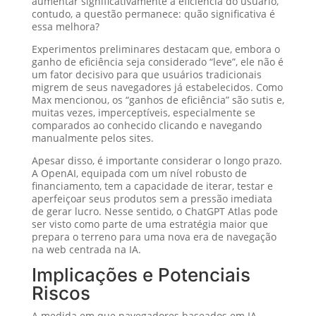
aumentar significativamente a eficiência do usuário,
contudo, a questão permanece: quão significativa é
essa melhora?
Experimentos preliminares destacam que, embora o
ganho de eficiência seja considerado “leve”, ele não é
um fator decisivo para que usuários tradicionais
migrem de seus navegadores já estabelecidos. Como
Max mencionou, os “ganhos de eficiência” são sutis e,
muitas vezes, imperceptíveis, especialmente se
comparados ao conhecido clicando e navegando
manualmente pelos sites.
Apesar disso, é importante considerar o longo prazo.
A OpenAI, equipada com um nível robusto de
financiamento, tem a capacidade de iterar, testar e
aperfeiçoar seus produtos sem a pressão imediata
de gerar lucro. Nesse sentido, o ChatGPT Atlas pode
ser visto como parte de uma estratégia maior que
prepara o terreno para uma nova era de navegação
na web centrada na IA.
Implicações e Potenciais
Riscos
A medida em que navegadores baseados em IA,