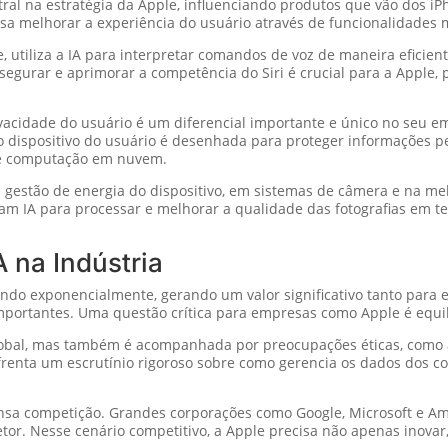
ntral na estratégia da Apple, influenciando produtos que vão dos i
a melhorar a experiência do usuário através de funcionalidades ma
le, utiliza a IA para interpretar comandos de voz de maneira eficie
ssegurar e aprimorar a competência do Siri é crucial para a Apple
vacidade do usuário é um diferencial importante e único no seu 
o dispositivo do usuário é desenhada para proteger informações p
e computação em nuvem.
a gestão de energia do dispositivo, em sistemas de câmera e na me
m IA para processar e melhorar a qualidade das fotografias em te
A na Indústria
rescendo exponencialmente, gerando um valor significativo tanto pa
mportantes. Uma questão crítica para empresas como Apple é equil
global, mas também é acompanhada por preocupações éticas, como 
nfrenta um escrutínio rigoroso sobre como gerencia os dados dos
a competição. Grandes corporações como Google, Microsoft e Ama
tor. Nesse cenário competitivo, a Apple precisa não apenas inova