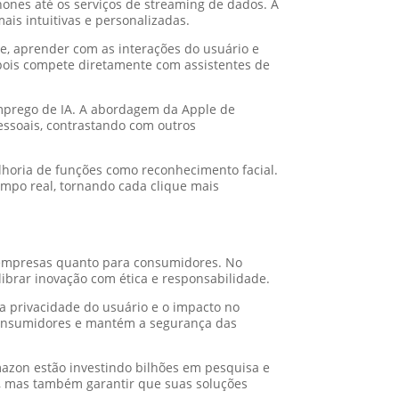
Phones até os serviços de streaming de dados. A
is intuitivas e personalizadas.
nte, aprender com as interações do usuário e
, pois compete diretamente com assistentes de
emprego de IA. A abordagem da Apple de
essoais, contrastando com outros
lhoria de funções como reconhecimento facial.
mpo real, tornando cada clique mais
ra empresas quanto para consumidores. No
ibrar inovação com ética e responsabilidade.
a privacidade do usuário e o impacto no
 consumidores e mantém a segurança das
zon estão investindo bilhões em pesquisa e
r, mas também garantir que suas soluções