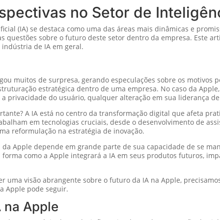
pectivas no Setor de Inteligênci
rtificial (IA) se destaca como uma das áreas mais dinâmicas e prom
ias questões sobre o futuro deste setor dentro da empresa. Este ar
 indústria de IA em geral.
pegou muitos de surpresa, gerando especulações sobre os motivos p
struturação estratégica dentro de uma empresa. No caso da Appl
privacidade do usuário, qualquer alteração em sua liderança de I
rtante? A IA está no centro da transformação digital que afeta pra
rabalham em tecnologias cruciais, desde o desenvolvimento de assi
 uma reformulação na estratégia de inovação.
a da Apple depende em grande parte de sua capacidade de se mant
 forma como a Apple integrará a IA em seus produtos futuros, imp
er uma visão abrangente sobre o futuro da IA na Apple, precisamo
 a Apple pode seguir.
A na Apple