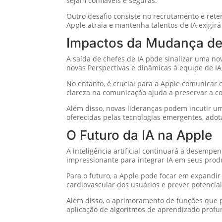
sejam confiáveis e seguras.
Outro desafio consiste no recrutamento e rete
Apple atraia e mantenha talentos de IA exigir
Impactos da Mudança de
A saída de chefes de IA pode sinalizar uma no
novas Perspectivas e dinâmicas à equipe de I
No entanto, é crucial para a Apple comunicar c
clareza na comunicação ajuda a preservar a co
Além disso, novas lideranças podem incutir u
oferecidas pelas tecnologias emergentes, ado
O Futuro da IA na Apple
A inteligência artificial continuará a desem
impressionante para integrar IA em seus produ
Para o futuro, a Apple pode focar em expandir
cardiovascular dos usuários e prever potenci
Além disso, o aprimoramento de funções que pr
aplicação de algoritmos de aprendizado profu