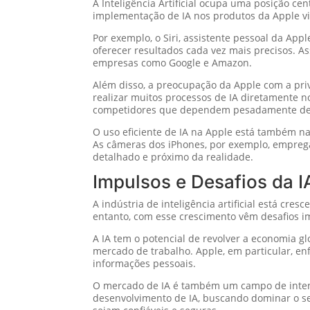
A Inteligência Artificial ocupa uma posição ce
implementação de IA nos produtos da Apple vis
Por exemplo, o Siri, assistente pessoal da App
oferecer resultados cada vez mais precisos. A
empresas como Google e Amazon.
Além disso, a preocupação da Apple com a pri
realizar muitos processos de IA diretamente n
competidores que dependem pesadamente d
O uso eficiente de IA na Apple está também n
As câmeras dos iPhones, por exemplo, emprega
detalhado e próximo da realidade.
Impulsos e Desafios da I
A indústria de inteligência artificial está c
entanto, com esse crescimento vêm desafios i
A IA tem o potencial de revolver a economia 
mercado de trabalho. Apple, em particular, e
informações pessoais.
O mercado de IA é também um campo de intens
desenvolvimento de IA, buscando dominar o se