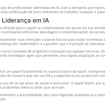
nção de profissionais talentosos em IA. Com a demanda por especia
á uma combinação de bons ambientes de trabalho, inovação e papel s
 Liderança em IA
va direção para a Apple ou simplesmente um ajuste em sua estraté
A, incentivando diferentes abordagens e implementações da tecnolo
laramente suas intenções e planos futuros para evitar incertezas e
nfiança dos stakeholders e a garantir que a transição de liderança
m senso renovado de propósito e inovação nas equipes técnicas. E
tando estratégias ágeis que permitem uma rápida adaptação ao ce
penhar um papel fundamental no sucesso futuro da Apple. A empre
tos de maneira que não sacrifica a experiência do usuário em tro
 o uso de IA nas áreas de saúde e bem-estar. O Apple Watch, por ex
ais problemas médicos antes que ocorram.
omovem a acessibilidade, tais como legendas automáticas e leitur
ndo.