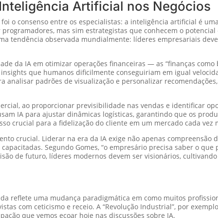
nteligência Artificial nos Negócios
i o consenso entre os especialistas: a inteligência artificial é 
 programadores, mas sim estrategistas que conhecem o potencial 
uma tendência observada mundialmente: líderes empresariais deve
ade da IA em otimizar operações financeiras — as “finanças como 
 insights que humanos dificilmente conseguiriam em igual velocid
 para analisar padrões de visualização e personalizar recomendaçõ
mercial, ao proporcionar previsibilidade nas vendas e identificar 
m IA para ajustar dinâmicas logísticas, garantindo que os produt
so crucial para a fidelização do cliente em um mercado cada vez 
emento crucial. Liderar na era da IA exige não apenas compreensã
 capacitadas. Segundo Gomes, “o empresário precisa saber o que p
ão de futuro, líderes modernos devem ser visionários, cultivando 
a
ada reflete uma mudança paradigmática em como muitos profissio
vistas com ceticismo e receio. A “Revolução Industrial”, por exem
pação que vemos ecoar hoje nas discussões sobre IA.