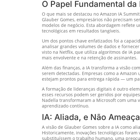
O Papel Fundamental da I
O que mais se destacou no Amazon IA Summit fo
Glauber Gomes, empresários não precisam ser
modelos de negócio. Esta abordagem reflete 
tecnológicas em resultados tangíveis.
Um dos pontos chave enfatizados foi a capacid
analisar grandes volumes de dados e fornecer
visto na Netflix, que utiliza algoritmos de IA
mais envolvente e na retenção de assinantes.
Além das finanças, a IA transforma a visão co
serem detectadas. Empresas como a Amazon usa
estejam prontos para entrega rápida — um pas
A formação de lideranças digitais é outro el
esses recursos podem ser geridos por equipes
Nadella transformaram a Microsoft com uma vis
aprendizado contínuo.
IA: Aliada, e Não Ameaç
A visão de Glauber Gomes sobre a IA como ali
Historicamente, inovações tecnológicas foram 
substituíssem o trabalho humano, uma preocu