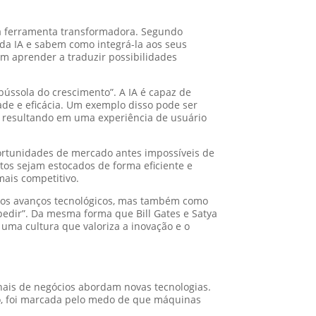
uma ferramenta transformadora. Segundo
da IA e sabem como integrá-la aos seus
m aprender a traduzir possibilidades
bússola do crescimento”. A IA é capaz de
ade e eficácia. Um exemplo disso pode ser
es, resultando em uma experiência de usuário
oportunidades de mercado antes impossíveis de
os sejam estocados de forma eficiente e
mais competitivo.
o dos avanços tecnológicos, mas também como
edir”. Da mesma forma que Bill Gates e Satya
uma cultura que valoriza a inovação e o
nais de negócios abordam novas tecnologias.
plo, foi marcada pelo medo de que máquinas