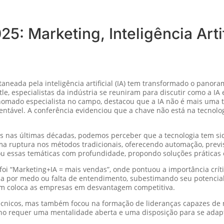
: Marketing, Inteligência Artif
itaneada pela inteligência artificial (IA) tem transformado o pano
e, especialistas da indústria se reuniram para discutir como a IA 
nomado especialista no campo, destacou que a IA não é mais uma
entável. A conferência evidenciou que a chave não está na tecnolog
s nas últimas décadas, podemos perceber que a tecnologia tem sid
a uma ruptura nos métodos tradicionais, oferecendo automação, prev
u essas temáticas com profundidade, propondo soluções práticas 
oi “Marketing+IA = mais vendas”, onde pontuou a importância críti
ia por medo ou falta de entendimento, subestimando seu potencial 
bém coloca as empresas em desvantagem competitiva.
cnicos, mas também focou na formação de lideranças capazes de na
o requer uma mentalidade aberta e uma disposição para se adap