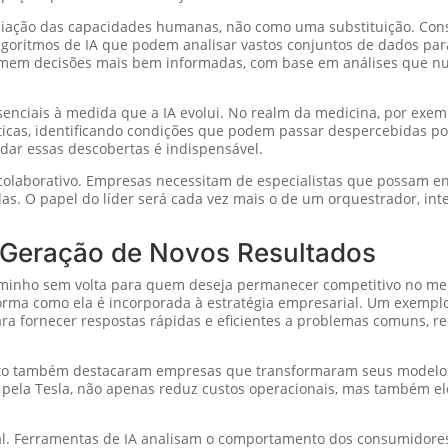
liação das capacidades humanas, não como uma substituição. Cons
oritmos de IA que podem analisar vastos conjuntos de dados par
omem decisões mais bem informadas, com base em análises que nu
senciais à medida que a IA evolui. No realm da medicina, por exem
as, identificando condições que podem passar despercebidas por 
dar essas descobertas é indispensável.
é colaborativo. Empresas necessitam de especialistas que possam 
s. O papel do líder será cada vez mais o de um orquestrador, int
 Geração de Novos Resultados
minho sem volta para quem deseja permanecer competitivo no m
orma como ela é incorporada à estratégia empresarial. Um exemplo
para fornecer respostas rápidas e eficientes a problemas comuns,
nto também destacaram empresas que transformaram seus modelos 
pela Tesla, não apenas reduz custos operacionais, mas também el
gital. Ferramentas de IA analisam o comportamento dos consumidore