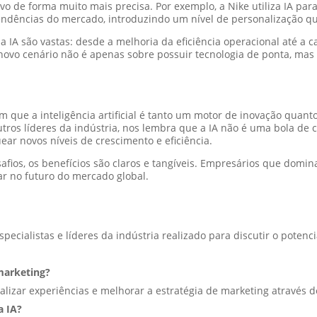
 de forma muito mais precisa. Por exemplo, a Nike utiliza IA para
ndências do mercado, introduzindo um nível de personalização que
da IA são vastas: desde a melhoria da eficiência operacional até a
 novo cenário não é apenas sobre possuir tecnologia de ponta, ma
 que a inteligência artificial é tanto um motor de inovação quant
os líderes da indústria, nos lembra que a IA não é uma bola de 
ar novos níveis de crescimento e eficiência.
afios, os benefícios são claros e tangíveis. Empresários que domi
 no futuro do mercado global.
ialistas e líderes da indústria realizado para discutir o potencial
 marketing?
nalizar experiências e melhorar a estratégia de marketing através
a IA?