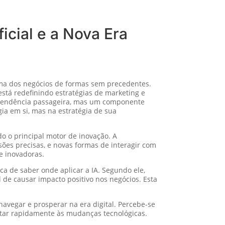
icial e a Nova Era
rama dos negócios de formas sem precedentes.
está redefinindo estratégias de marketing e
 tendência passageira, mas um componente
ia em si, mas na estratégia de sua
o o principal motor de inovação. A
isões precisas, e novas formas de interagir com
e inovadoras.
ca de saber onde aplicar a IA. Segundo ele,
de causar impacto positivo nos negócios. Esta
vegar e prosperar na era digital. Percebe-se
tar rapidamente às mudanças tecnológicas.