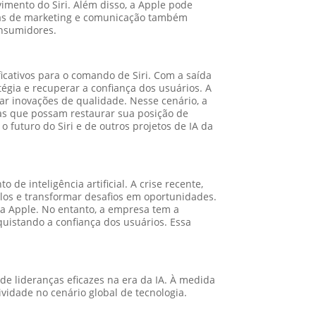
imento do Siri. Além disso, a Apple pode
gias de marketing e comunicação também
onsumidores.
ficativos para o comando de Siri. Com a saída
égia e recuperar a confiança dos usuários. A
r inovações de qualidade. Nesse cenário, a
ias que possam restaurar sua posição de
 futuro do Siri e de outros projetos de IA da
e inteligência artificial. A crise recente,
los e transformar desafios em oportunidades.
 da Apple. No entanto, a empresa tem a
uistando a confiança dos usuários. Essa
 de lideranças eficazes na era da IA. À medida
vidade no cenário global de tecnologia.