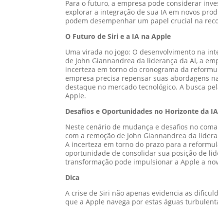
Para o futuro, a empresa pode considerar inve
explorar a integração de sua IA em novos pro
podem desempenhar um papel crucial na recon
O Futuro de Siri e a IA na Apple
Uma virada no jogo: O desenvolvimento na intel
de John Giannandrea da liderança da AI, a emp
incerteza em torno do cronograma da reformul
empresa precisa repensar suas abordagens na i
destaque no mercado tecnológico. A busca pela
Apple.
Desafios e Oportunidades no Horizonte da I
Neste cenário de mudança e desafios no comando
com a remoção de John Giannandrea da lideran
A incerteza em torno do prazo para a reformul
oportunidade de consolidar sua posição de li
transformação pode impulsionar a Apple a novo
Dica
A crise de Siri não apenas evidencia as dificu
que a Apple navega por estas águas turbulenta