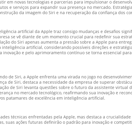
stir em novas tecnologias e parcerias para impulsionar o desenvolv
dutos e serviços para expandir sua presença no mercado. Estraté
strução da imagem do Siri e na recuperação da confiança dos c
igência artificial da Apple traz consigo mudanças e desafios signi
resa se vê diante de um momento crucial para redefinir sua estrat
ação do Siri apenas aumenta a pressão sobre a Apple para entrega
nteligência artificial, considerando possíveis direções e estratég
 inovação e pelo aprimoramento contínuo se torna essencial para o
A
 de Siri, a Apple enfrenta uma virada no jogo no desenvolvimento d
ça de Siri, destaca a necessidade da empresa de superar obstácu
ação de Siri levanta questões sobre o futuro da assistente virtual
derança no mercado tecnológico, reafirmando sua inovação e reconq
s patamares de excelência em inteligência artificial.
ldades técnicas enfrentadas pela Apple, mas destaca a crucialidade
s, suas ações futuras definirão o padrão para inovação e competiti