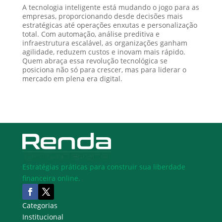
A tecnologia inteligente está mudando o jogo para as
empresas, proporcionando desde decisões mais
estratégicas até operações enxutas e personalização
total. Com automação, análise preditiva e
infraestrutura escalável, as organizações ganham
agilidade, reduzem custos e inovam mais rápido.
Quem abraça essa revolução tecnológica se
posiciona não só para crescer, mas para liderar o
mercado em plena era digital.
Estratégias práticas para construir sua liberdade
financeira online.
Categorias
Institucional