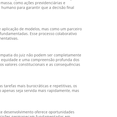
 massa, como ações previdenciárias e
z humano para garantir que a decisão final
e aplicação de modelos, mas como um parceiro
e fundamentadas. Esse processo colaborativo
mentativas.
e empatia do juiz não podem ser completamente
 a equidade e uma compreensão profunda dos
 os valores constitucionais e as consequências
s tarefas mais burocráticas e repetitivas, os
o apenas seja servida mais rapidamente, mas
Este desenvolvimento oferece oportunidades
s decisões permaneçam fundamentadas em