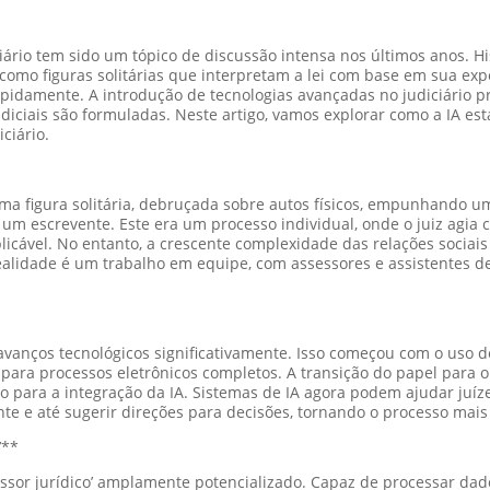
udiciário tem sido um tópico de discussão intensa nos últimos anos
o como figuras solitárias que interpretam a lei com base em sua ex
pidamente. A introdução de tecnologias avançadas no judiciário 
iciais são formuladas. Neste artigo, vamos explorar como a IA est
ciário.
uma figura solitária, debruçada sobre autos físicos, empunhando 
um escrevente. Este era um processo individual, onde o juiz agia c
licável. No entanto, a crescente complexidade das relações sociai
realidade é um trabalho em equipe, com assessores e assistentes
 avanços tecnológicos significativamente. Isso começou com o uso 
ara processos eletrônicos completos. A transição do papel para o d
para a integração da IA. Sistemas de IA agora podem ajudar juíze
nte e até sugerir direções para decisões, tornando o processo mais 
’**
sessor jurídico’ amplamente potencializado. Capaz de processar d