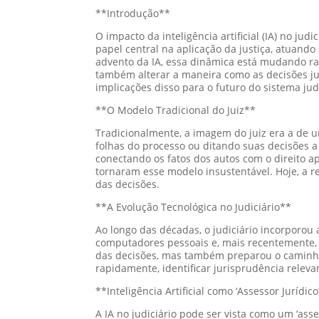
**Introdução**
O impacto da inteligência artificial (IA) no j
papel central na aplicação da justiça, atuand
advento da IA, essa dinâmica está mudando ra
também alterar a maneira como as decisões jud
implicações disso para o futuro do sistema judi
**O Modelo Tradicional do Juiz**
Tradicionalmente, a imagem do juiz era a de 
folhas do processo ou ditando suas decisões a 
conectando os fatos dos autos com o direito ap
tornaram esse modelo insustentável. Hoje, a 
das decisões.
**A Evolução Tecnológica no Judiciário**
Ao longo das décadas, o judiciário incorporou
computadores pessoais e, mais recentemente, p
das decisões, mas também preparou o caminho 
rapidamente, identificar jurisprudência releva
**Inteligência Artificial como ‘Assessor Jurídico
A IA no judiciário pode ser vista como um ‘as