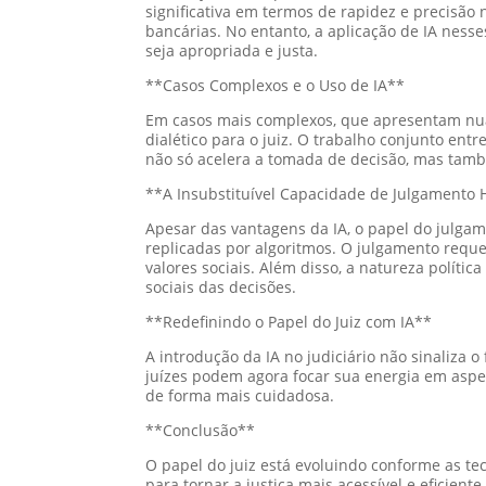
significativa em termos de rapidez e precisã
bancárias. No entanto, a aplicação de IA nesse
seja apropriada e justa.
**Casos Complexos e o Uso de IA**
Em casos mais complexos, que apresentam nua
dialético para o juiz. O trabalho conjunto en
não só acelera a tomada de decisão, mas tamb
**A Insubstituível Capacidade de Julgament
Apesar das vantagens da IA, o papel do julga
replicadas por algoritmos. O julgamento re
valores sociais. Além disso, a natureza políti
sociais das decisões.
**Redefinindo o Papel do Juiz com IA**
A introdução da IA no judiciário não sinaliza o
juízes podem agora focar sua energia em aspe
de forma mais cuidadosa.
**Conclusão**
O papel do juiz está evoluindo conforme as te
para tornar a justiça mais acessível e efici