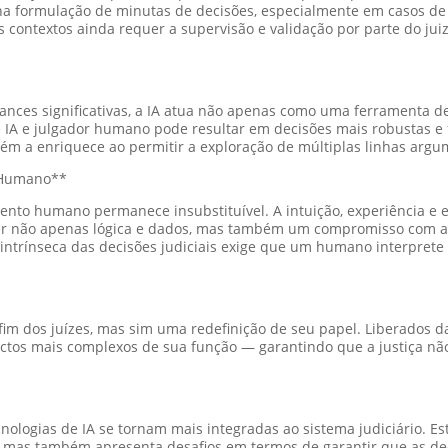
o na formulação de minutas de decisões, especialmente em casos de
s contextos ainda requer a supervisão e validação por parte do jui
nces significativas, a IA atua não apenas como uma ferramenta d
tre IA e julgador humano pode resultar em decisões mais robustas 
ém a enriquece ao permitir a exploração de múltiplas linhas argu
o Humano**
mento humano permanece insubstituível. A intuição, experiência 
quer não apenas lógica e dados, mas também um compromisso com
ca intrínseca das decisões judiciais exige que um humano interprete
 fim dos juízes, mas sim uma redefinição de seu papel. Liberados da
ctos mais complexos de sua função — garantindo que a justiça nã
cnologias de IA se tornam mais integradas ao sistema judiciário. 
ente, mas também apresenta desafios em termos de garantir que a