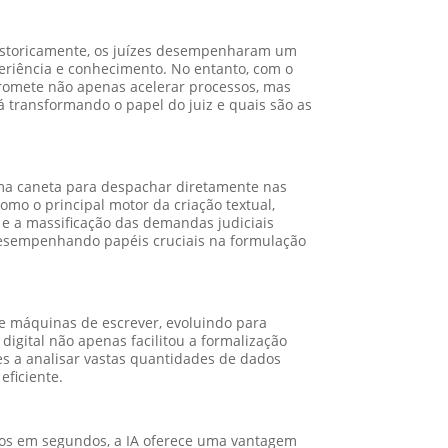
. Historicamente, os juízes desempenharam um
periência e conhecimento. No entanto, com o
promete não apenas acelerar processos, mas
á transformando o papel do juiz e quais são as
uma caneta para despachar diretamente nas
omo o principal motor da criação textual,
s e a massificação das demandas judiciais
 desempenhando papéis cruciais na formulação
de máquinas de escrever, evoluindo para
igital não apenas facilitou a formalização
s a analisar vastas quantidades de dados
eficiente.
ados em segundos, a IA oferece uma vantagem