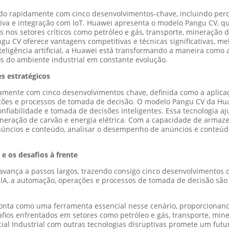
ançando rapidamente com cinco desenvolvimentos-chave, incluindo p
itiva e integração com IoT. Huawei apresenta o modelo Pangu CV, q
s nos setores críticos como petróleo e gás, transporte, mineração 
 CV oferece vantagens competitivas e técnicas significativas, me
teligência artificial, a Huawei está transformando a maneira como 
ios do ambiente industrial em constante evolução.
es estratégicos
pidamente com cinco desenvolvimentos chave, definida como a aplica
ções e processos de tomada de decisão. O modelo Pangu CV da Hua
confiabilidade e tomada de decisões inteligentes. Essa tecnologia a
mineração de carvão e energia elétrica. Com a capacidade de armaz
núncios e conteúdo, analisar o desempenho de anúncios e conteúdo
a e os desafios à frente
rial avança a passos largos, trazendo consigo cinco desenvolvimento
de IA, a automação, operações e processos de tomada de decisão s
ta como uma ferramenta essencial nesse cenário, proporcionando 
fios enfrentados em setores como petróleo e gás, transporte, mine
icial Industrial com outras tecnologias disruptivas promete um fu