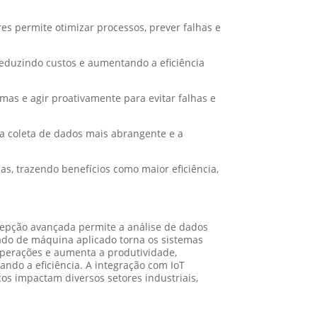
s permite otimizar processos, prever falhas e
reduzindo custos e aumentando a eficiência
mas e agir proativamente para evitar falhas e
uma coleta de dados mais abrangente e a
s, trazendo benefícios como maior eficiência,
ercepção avançada permite a análise de dados
zado de máquina aplicado torna os sistemas
 operações e aumenta a produtividade,
ando a eficiência. A integração com IoT
ços impactam diversos setores industriais,