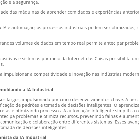
ção e a segurança.
ade das máquinas de aprender com dados e experiências anteriore
 IA e automação, os processos industriais podem ser otimizados, 
 grandes volumes de dados em tempo real permite antecipar proble
positivos e sistemas por meio da Internet das Coisas possibilita 
s.
 impulsionar a competitividade e inovação nas indústrias moderna
moldando a IA Industrial
passos largos, impulsionada por cinco desenvolvimentos chave. A p
ificação de padrões e tomada de decisões inteligentes. O aprendi
arefas e otimizando processos. A automação inteligente simplifica
 antecipa problemas e otimiza recursos, prevenindo falhas e aument
a comunicação e colaboração entre diferentes sistemas. Esses avan
tomada de decisões inteligentes.
ista da IA Industrial