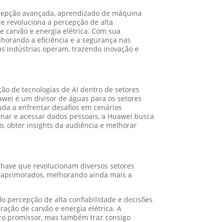
ercepção avançada, aprendizado de máquina
ue revoluciona a percepção de alta
de carvão e energia elétrica. Com sua
lhorando a eficiência e a segurança nas
as indústrias operam, trazendo inovação e
ção de tecnologias de AI dentro de setores
wei é um divisor de águas para os setores
juda a enfrentar desafios em cenários
enar e acessar dados pessoais, a Huawei busca
, obter insights da audiência e melhorar
s chave que revolucionam diversos setores
ão aprimorados, melhorando ainda mais a
percepção de alta confiabilidade e decisões
ração de carvão e energia elétrica. A
turo promissor, mas também traz consigo