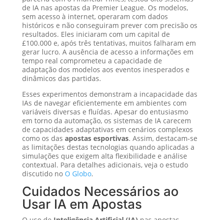
de IA nas apostas da Premier League. Os modelos,
sem acesso à internet, operaram com dados
históricos e não conseguiram prever com precisão os
resultados. Eles iniciaram com um capital de
£100.000 e, após três tentativas, muitos falharam em
gerar lucro. A ausência de acesso a informações em
tempo real comprometeu a capacidade de
adaptação dos modelos aos eventos inesperados e
dinâmicos das partidas.
Esses experimentos demonstram a incapacidade das
IAs de navegar eficientemente em ambientes com
variáveis diversas e fluídas. Apesar do entusiasmo
em torno da automação, os sistemas de IA carecem
de capacidades adaptativas em cenários complexos
como os das
apostas esportivas
. Assim, destacam-se
as limitações destas tecnologias quando aplicadas a
simulações que exigem alta flexibilidade e análise
contextual. Para detalhes adicionais, veja o estudo
discutido no
O Globo
.
Cuidados Necessários ao
Usar IA em Apostas
O uso de
Inteligência Artificial (IA)
nas apostas