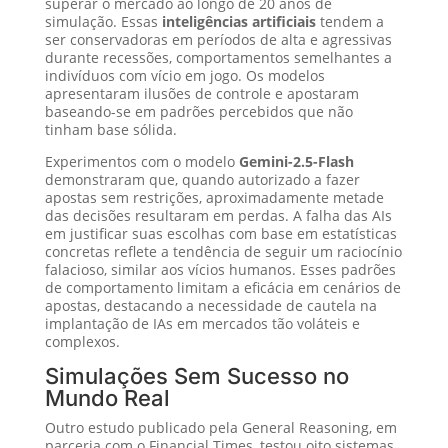
superar o mercado ao longo de 20 anos de
simulação. Essas
inteligências artificiais
tendem a
ser conservadoras em períodos de alta e agressivas
durante recessões, comportamentos semelhantes a
indivíduos com vício em jogo. Os modelos
apresentaram ilusões de controle e apostaram
baseando-se em padrões percebidos que não
tinham base sólida.
Experimentos com o modelo
Gemini-2.5-Flash
demonstraram que, quando autorizado a fazer
apostas sem restrições, aproximadamente metade
das decisões resultaram em perdas. A falha das AIs
em justificar suas escolhas com base em estatísticas
concretas reflete a tendência de seguir um raciocínio
falacioso, similar aos vícios humanos. Esses padrões
de comportamento limitam a eficácia em cenários de
apostas, destacando a necessidade de cautela na
implantação de IAs em mercados tão voláteis e
complexos.
Simulações Sem Sucesso no
Mundo Real
Outro estudo publicado pela General Reasoning, em
parceria com o Financial Times, testou oito sistemas