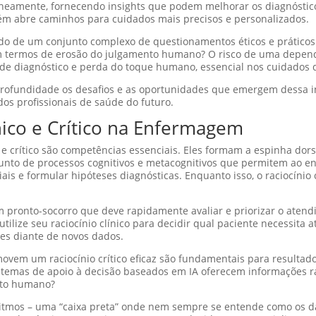
neamente, fornecendo insights que podem melhorar os diagnóstico
ém abre caminhos para cuidados mais precisos e personalizados.
do de um conjunto complexo de questionamentos éticos e práticos
 em termos de erosão do julgamento humano? O risco de uma depen
 de diagnóstico e perda do toque humano, essencial nos cuidados 
m profundidade os desafios e as oportunidades que emergem dessa 
os profissionais de saúde do futuro.
nico e Crítico na Enfermagem
o e crítico são competências essenciais. Eles formam a espinha do
njunto de processos cognitivos e metacognitivos que permitem ao en
ais e formular hipóteses diagnósticas. Enquanto isso, o raciocínio c
m pronto-socorro que deve rapidamente avaliar e priorizar o aten
tilize seu raciocínio clínico para decidir qual paciente necessita 
ões diante de novos dados.
em um raciocínio crítico eficaz são fundamentais para resultado
stemas de apoio à decisão baseados em IA oferecem informações r
ento humano?
itmos – uma “caixa preta” onde nem sempre se entende como os da