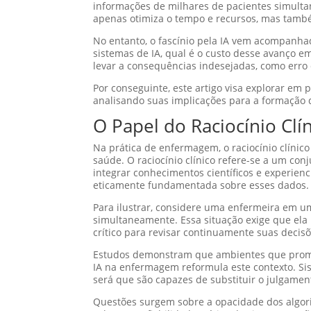
informações de milhares de pacientes simulta
apenas otimiza o tempo e recursos, mas tamb
No entanto, o fascínio pela IA vem acompanha
sistemas de IA, qual é o custo desse avanço
levar a consequências indesejadas, como erro
Por conseguinte, este artigo visa explorar e
analisando suas implicações para a formação d
O Papel do Raciocínio Clí
Na prática de enfermagem, o raciocínio clínic
saúde. O raciocínio clínico refere-se a um co
integrar conhecimentos científicos e experienci
eticamente fundamentada sobre esses dados.
Para ilustrar, considere uma enfermeira em u
simultaneamente. Essa situação exige que ela u
crítico para revisar continuamente suas decis
Estudos demonstram que ambientes que promov
IA na enfermagem reformula este contexto. Si
será que são capazes de substituir o julgam
Questões surgem sobre a opacidade dos algor