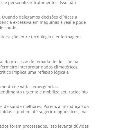
s e personalizar tratamentos. Isso não
. Quando delegamos decisões clínicas a
dência excessiva em máquinas é real e pode
de saúde.
interseção entre tecnologia e enfermagem,
rsal do processo de tomada de decisão na
fermeiro interpretar dados climatéricos,
rítico implica uma reflexão lógica e
dimento de várias emergências
atendimento urgente e mobilize seu raciocínio
s de saúde melhores. Porém, a introdução da
ápidas e podem até sugerir diagnósticos, mas
dos foram processados. Isso levanta dúvidas