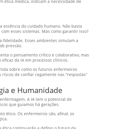
 em ética médica, indicam a necessidade de
a a essência do cuidado humano. Não basta
ca com esses sistemas. Mas como garantir isso?
ta-fidelidade. Esses ambientes simulam a
ob pressão.
nta o pensamento crítico e colaborativo, mas
eficaz da IA em processos clínicos.
enchida sobre como os futuros enfermeiros
 riscos de confiar cegamente nas “respostas”
ogia e Humanidade
 enfermagem. A IA tem o potencial de
ticos que guiamos há gerações.
 ético. Os enfermeiros são, afinal, os
ica.
ética continuarão a definir o futuro da