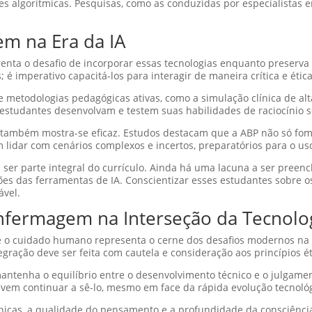
ções algorítmicas. Pesquisas, como as conduzidas por especialistas
m na Era da IA
nta o desafio de incorporar essas tecnologias enquanto preserv
; é imperativo capacitá-los para interagir de maneira crítica e éti
 metodologias pedagógicas ativas, como a simulação clínica de al
studantes desenvolvam e testem suas habilidades de raciocínio s
ambém mostra-se eficaz. Estudos destacam que a ABP não só fome
lidar com cenários complexos e incertos, preparatórios para o uso 
deve ser parte integral do currículo. Ainda há uma lacuna a ser pre
s das ferramentas de IA. Conscientizar esses estudantes sobre os
ável.
Enfermagem na Interseção da Tecnol
 e o cuidado humano representa o cerne dos desafios modernos na
gração deve ser feita com cautela e consideração aos princípios é
enha o equilíbrio entre o desenvolvimento técnico e o julgamento
vem continuar a sê-lo, mesmo em face da rápida evolução tecnológ
nicas, a qualidade do pensamento e a profundidade da consciência 