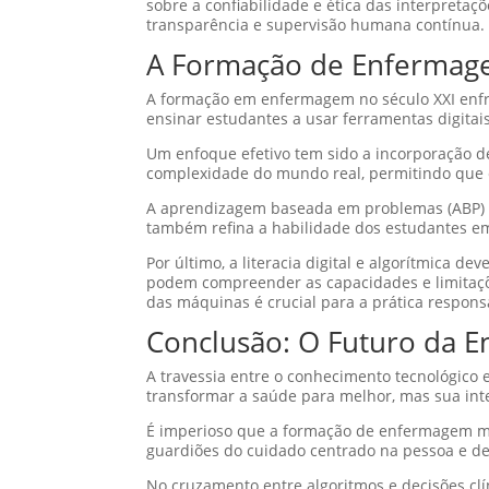
sobre a confiabilidade e ética das interpreta
transparência e supervisão humana contínua.
A Formação de Enfermage
A formação em enfermagem no século XXI enfre
ensinar estudantes a usar ferramentas digitais
Um enfoque efetivo tem sido a incorporação de
complexidade do mundo real, permitindo que e
A aprendizagem baseada em problemas (ABP) t
também refina a habilidade dos estudantes em 
Por último, a literacia digital e algorítmica 
podem compreender as capacidades e limitaçõe
das máquinas é crucial para a prática respons
Conclusão: O Futuro da 
A travessia entre o conhecimento tecnológico
transformar a saúde para melhor, mas sua inte
É imperioso que a formação de enfermagem mant
guardiões do cuidado centrado na pessoa e de
No cruzamento entre algoritmos e decisões clí