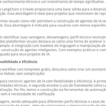
de conhecimento técnico e um investimento de tempo significativo.
o LangChain e CrewAI proporciona uma base sólida para o desenvo
ação. Essa abordagem é ideal para projetos que necessitam de ra
formas visuais como n8n permitem a construção de agentes de IA 
ida. Essa abordagem é indicada para usuários com menos experiê
 identificar suas vantagens, desvantagens, perfil técnico necessár
as plataformas visuais destaca-se como uma forma de acelerar o p
s amplo. A integração com modelos de linguagem e manipulação de 
 construção de agentes inteligentes. Com exemplos práticos e comp
uado para seus projetos de IA.
xibilidade e Eficiência
 workflow com templates grátis, descubra como criar um assistente
 no Notion, sem complicação!
ara construir agentes de IA com flexibilidade e eficiência. A prim
abilidades técnicas. A segunda envolve o uso de frameworks como 
lização. Por fim, temos a construção via ferramentas de automaçã
 sem a necessidade de codificação.
gens, sendo adequado para diferentes perfis técnicos e casos de 
pulação de dados, além de valorizarmos a democratização do dese