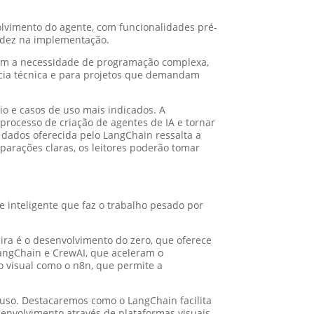
lvimento do agente, com funcionalidades pré-
pidez na implementação.
sem a necessidade de programação complexa,
ncia técnica e para projetos que demandam
io e casos de uso mais indicados. A
rocesso de criação de agentes de IA e tornar
dados oferecida pelo LangChain ressalta a
arações claras, os leitores poderão tomar
 inteligente que faz o trabalho pesado por
eira é o desenvolvimento do zero, que oferece
LangChain e CrewAI, que aceleram o
o visual como o n8n, que permite a
uso. Destacaremos como o LangChain facilita
nvolvimento através de plataformas visuais.