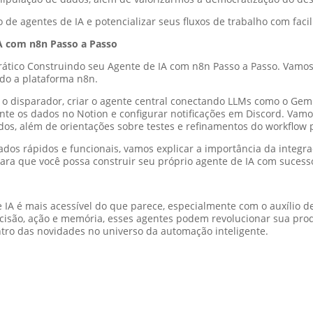
de agentes de IA e potencializar seus fluxos de trabalho com facili
IA com n8n Passo a Passo
rático Construindo seu Agente de IA com n8n Passo a Passo. Vamos
do a plataforma n8n.
 o disparador, criar o agente central conectando LLMs como o Gemi
nte os dados no Notion e configurar notificações em Discord. Vamo
os, além de orientações sobre testes e refinamentos do workflow
os rápidos e funcionais, vamos explicar a importância da integra
ra que você possa construir seu próprio agente de IA com sucess
e IA é mais acessível do que parece, especialmente com o auxílio
isão, ação e memória, esses agentes podem revolucionar sua produ
entro das novidades no universo da automação inteligente.