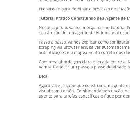
Prepare-se para dominar o processo de criação 
Tutorial Prático Construindo seu Agente de 
Neste capítulo, vamos mergulhar no Tutorial P
construção de um agente de IA funcional usan
Passo a passo, vamos explicar como configurar
scraping via Browserless, salvar automaticame
autenticações e o mapeamento correto dos dad
Com uma abordagem clara e focada em resultad
Vamos fornecer um passo a passo detalhado pa
Dica
Agora você já sabe que construir um agente d
visual como o n8n. Combinando percepção, dec
agente para tarefas específicas e fique por d