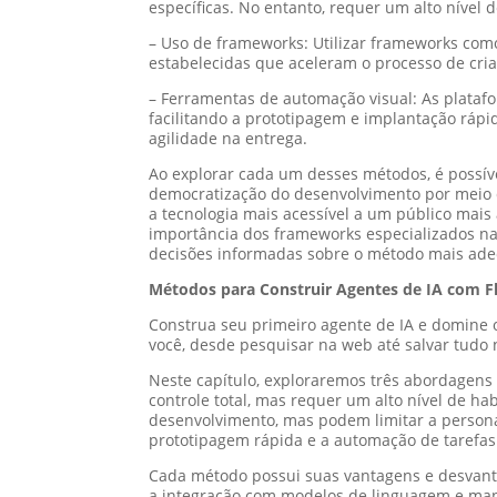
específicas. No entanto, requer um alto nível 
– Uso de frameworks: Utilizar frameworks com
estabelecidas que aceleram o processo de cri
– Ferramentas de automação visual: As plata
facilitando a prototipagem e implantação ráp
agilidade na entrega.
Ao explorar cada um desses métodos, é possível
democratização do desenvolvimento por meio d
a tecnologia mais acessível a um público mai
importância dos frameworks especializados na
decisões informadas sobre o método mais adeq
Métodos para Construir Agentes de IA com Fle
Construa seu primeiro agente de IA e domine o
você, desde pesquisar na web até salvar tudo
Neste capítulo, exploraremos três abordagens p
controle total, mas requer um alto nível de h
desenvolvimento, mas podem limitar a persona
prototipagem rápida e a automação de tarefas
Cada método possui suas vantagens e desvanta
a integração com modelos de linguagem e mani