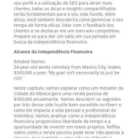
seu perfil e a utilização de SEO para atrair mais
clientes, todas as dicas e insights compartilhados
serão fundamentais para o seu side hustle. Além
disso, você também descobrirá como gerenciar o seu
tempo de forma eficaz, lidar com o feedback dos
clientes e se destacar em um mercado competitivo.
Prepare-se para dar um salto em sua jornada em
busca da independência financeira.
Alcance da Independência Financeira
Related Stories
34-year-old works remotely from Mexico City, makes
$350,000 a year: ‘My goal isn’t necessarily to just be
rich’
Neste capítulo, vamos explorar como um morador da
Cidade do México gera uma renda passiva de
$350,000 anualmente. Vamos descobrir os segredos
por trás desse side hustle bem-sucedido no Fiverr e
como ele impacta a vida pessoal e profissional do
indivíduo. Vamos analisar como a independência
financeira proporciona liberdade de tempo e a
oportunidade de investir em novos projetos. Reflita
sobre como a renda passiva pode levar não apenas à
riqueza, mas também a uma vida equilibrada e