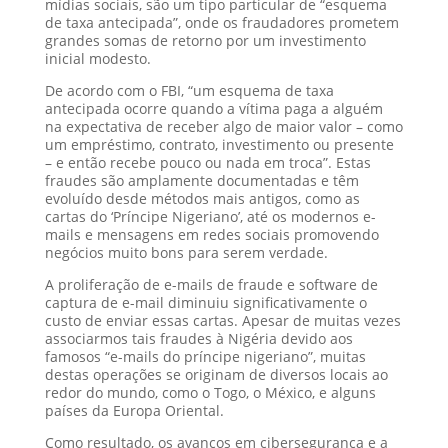
mídias sociais, são um tipo particular de “esquema
de taxa antecipada”, onde os fraudadores prometem
grandes somas de retorno por um investimento
inicial modesto.
De acordo com o FBI, “um esquema de taxa
antecipada ocorre quando a vítima paga a alguém
na expectativa de receber algo de maior valor – como
um empréstimo, contrato, investimento ou presente
– e então recebe pouco ou nada em troca”. Estas
fraudes são amplamente documentadas e têm
evoluído desde métodos mais antigos, como as
cartas do ‘Príncipe Nigeriano’, até os modernos e-
mails e mensagens em redes sociais promovendo
negócios muito bons para serem verdade.
A proliferação de e-mails de fraude e software de
captura de e-mail diminuiu significativamente o
custo de enviar essas cartas. Apesar de muitas vezes
associarmos tais fraudes à Nigéria devido aos
famosos “e-mails do príncipe nigeriano”, muitas
destas operações se originam de diversos locais ao
redor do mundo, como o Togo, o México, e alguns
países da Europa Oriental.
Como resultado, os avanços em cibersegurança e a