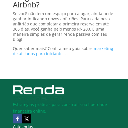
Airbnb?
Se você não tem um espaço para alugar, ainda pode
ganhar indicando novos anfitriões. Para cada novo
anfitrião que completar a primeira reserva em até
365 dias, você ganha pelo menos R$ 200. É uma
maneira simples de gerar renda passiva com seu
blog!
Quer saber mais? Confira meu guia sobre
marketing
de afiliados para iniciantes
.
Estratégias práticas para construir sua liberdade
financeira online.
Categorias