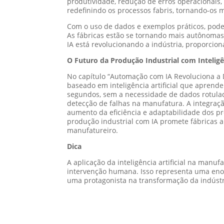
produtividade, redução de erros operacionai
redefinindo os processos fabris, tornando-os ma
Com o uso de dados e exemplos práticos, podem
As fábricas estão se tornando mais autônoma
IA está revolucionando a indústria, proporcio
O Futuro da Produção Industrial com Inteligên
No capítulo “Automação com IA Revoluciona a 
baseado em inteligência artificial que apren
segundos, sem a necessidade de dados rotulad
detecção de falhas na manufatura. A integraç
aumento da eficiência e adaptabilidade dos pr
produção industrial com IA promete fábricas ai
manufatureiro.
Dica
A aplicação da inteligência artificial na man
intervenção humana. Isso representa uma enor
uma protagonista na transformação da indústr