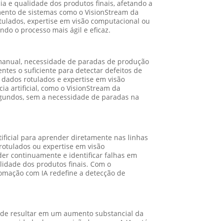
ia e qualidade dos produtos finais, afetando a
mento de sistemas como o VisionStream da
otulados, expertise em visão computacional ou
do o processo mais ágil e eficaz.
 manual, necessidade de paradas de produção
ntes o suficiente para detectar defeitos de
 dados rotulados e expertise em visão
 artificial, como o VisionStream da
segundos, sem a necessidade de paradas na
ificial para aprender diretamente nas linhas
otulados ou expertise em visão
der continuamente e identificar falhas em
idade dos produtos finais. Com o
omação com IA redefine a detecção de
 pode resultar em um aumento substancial da