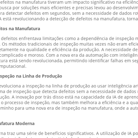
efeitos na manufatura tiveram um impacto significativo na eficiênc
usca por soluções mais eficientes e precisas levou ao desenvolvi
l para detectar defeitos em segundos, sem a necessidade de dados r
está revolucionando a detecção de defeitos na manufatura, tornan
eitos na Manufatura
e defeitos enfrentava limitações como a dependência de inspeção
s. Os métodos tradicionais de inspeção muitas vezes não eram eficie
etamente na qualidade e eficiência da produção. A necessidade de
complicado e moroso. Com a nova era da automação com inteligência
tura está sendo revolucionada, permitindo identificar falhas em 
mputacional.
nspeção na Linha de Produção
voluciona a inspeção na linha de produção ao usar inteligência art
a de inspeção que detecta defeitos sem a necessidade de dados r
ção. A inovação por trás disso está na capacidade da IA de apren
o processo de inspeção, mas também melhora a eficiência e a qual
caminho para uma nova era de inspeção na manufatura, onde a aut
ufatura Moderna
 traz uma série de benefícios significativos. A utilização de IA