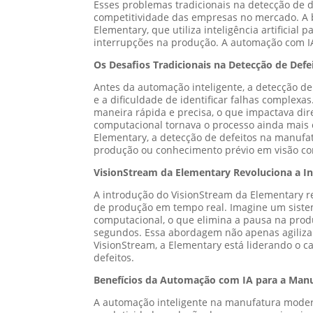
Esses problemas tradicionais na detecção de d
competitividade das empresas no mercado. A b
Elementary, que utiliza inteligência artificia
interrupções na produção. A automação com IA 
Os Desafios Tradicionais na Detecção de Def
Antes da automação inteligente, a detecção d
e a dificuldade de identificar falhas complexa
maneira rápida e precisa, o que impactava dir
computacional tornava o processo ainda mais 
Elementary, a detecção de defeitos na manufa
produção ou conhecimento prévio em visão co
VisionStream da Elementary Revoluciona a I
A introdução do VisionStream da Elementary re
de produção em tempo real. Imagine um sistem
computacional, o que elimina a pausa na produ
segundos. Essa abordagem não apenas agiliza 
VisionStream, a Elementary está liderando o 
defeitos.
Benefícios da Automação com IA para a Man
A automação inteligente na manufatura moderna