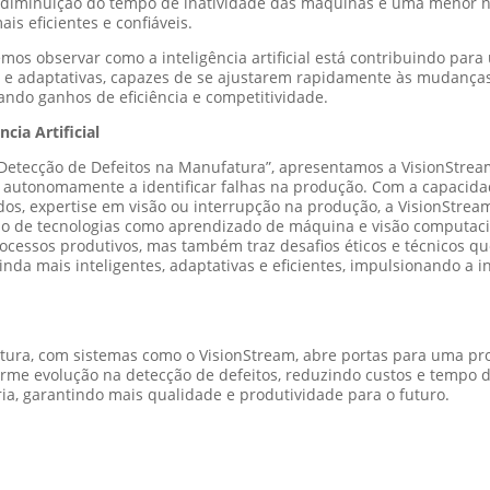
s, diminuição do tempo de inatividade das máquinas e uma menor 
is eficientes e confiáveis.
os observar como a inteligência artificial está contribuindo para
s e adaptativas, capazes de se ajustarem rapidamente às mudanç
nando ganhos de eficiência e competitividade.
cia Artificial
Detecção de Defeitos na Manufatura”, apresentamos a VisionStre
de autonomamente a identificar falhas na produção. Com a capacida
os, expertise em visão ou interrupção na produção, a VisionStream
ão de tecnologias como aprendizado de máquina e visão computacio
ocessos produtivos, mas também traz desafios éticos e técnicos q
nda mais inteligentes, adaptativas e eficientes, impulsionando a i
ufatura, com sistemas como o VisionStream, abre portas para uma p
me evolução na detecção de defeitos, reduzindo custos e tempo de
ia, garantindo mais qualidade e produtividade para o futuro.