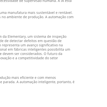
necessidade de supervisão humana. A IA está
 uma manufatura mais sustentável e rentável.
as no ambiente de produção. A automação com
am da Elementary, um sistema de inspeção
de de detectar defeitos em questão de
 representa um avanço significativo na
nal em fábricas inteligentes possibilita um
ue devem ser considerados. O futuro da
novação e a competitividade do setor
rodução mais eficiente e com menos
 parada. A automação inteligente, portanto, é