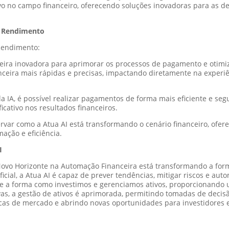
ivo no campo financeiro, oferecendo soluções inovadoras para as
e Rendimento
Rendimento:
 maneira inovadora para aprimorar os processos de pagamento e oti
anceira mais rápidas e precisas, impactando diretamente na experiê
IA, é possível realizar pagamentos de forma mais eficiente e segu
cativo nos resultados financeiros.
ervar como a Atua AI está transformando o cenário financeiro, of
ação e eficiência.
I
Novo Horizonte na Automação Financeira está transformando a fo
ificial, a Atua AI é capaz de prever tendências, mitigar riscos e a
nte a forma como investimos e gerenciamos ativos, proporcionando
ivas, a gestão de ativos é aprimorada, permitindo tomadas de decis
icas de mercado e abrindo novas oportunidades para investidores e