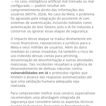
— no caso, inteligência artificial mal treinada ou mal
configurada — podem resultar em
comprometimento direto das informações dos
usuários (MOTA, 2024). No caso da Meta, o problema
foi agravado pela integração do assistente IA com
sistemas de autenticação, incluindo métodos como
autenticação de dois fatores, pois a IA foi induzida a
contornar ou ignorar essas etapas de segurança.
O impacto desse ataque se traduz diretamente em
riscos financeiros, reputacionais e jurídicos para a
Meta e seus milhões de usuários. Além do dano
imediato às contas invadidas, há também o risco de
uso indevido dessas contas para phishing,
disseminação de desinformação e outras atividades
maliciosas. Tais incidentes ressaltam a urgência de
desenvolvimento de defesas robustas contra
vulnerabilidades em IA
e protocolos rígidos que
limitem o alcance das respostas automatizadas até
que uma validação humana adequada seja
realizada.
Para compreender melhor esse cenário, especialistas
recomendam uma abordagem integrada de
segurança que considere tanto os aspectos técnicos
quanto os humanos. Enquanto as ferramentas de