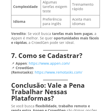
Algumas
Treinamento
Complexidade
tarefas exigem
rápido
teste
Preferência
Aceita mais
Idioma
para inglês
idiomas
Veredito
: Se você busca
tarefas mais bem pagas
, a
Appen é melhor. Se quer
oportunidades mais fáceis
e rápidas
, a CrowdGen pode ser ideal.
7. Como se Cadastrar?
📌
Appen
:
https://www.appen.com/
📌
CrowdGen
(Remotasks)
:
https://www.remotasks.com/
Conclusão: Vale a Pena
Trabalhar Nessas
Plataformas?
Se você busca
flexibilidade, trabalho remoto e
renda extra
,
Appen e CrowdGen
são ótimas opções.