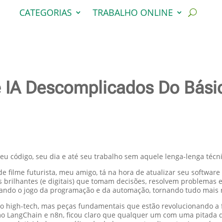
CATEGORIAS
TRABALHO ONLINE
 IA Descomplicados Do Básic
seu código, seu dia e até seu trabalho sem aquele lenga-lenga técn
a de filme futurista, meu amigo, tá na hora de atualizar seu softwa
s brilhantes (e digitais) que tomam decisões, resolvem problemas
ndo o jogo da programação e da automação, tornando tudo mais ráp
po high-tech, mas peças fundamentais que estão revolucionando a
como LangChain e n8n, ficou claro que qualquer um com uma pitad