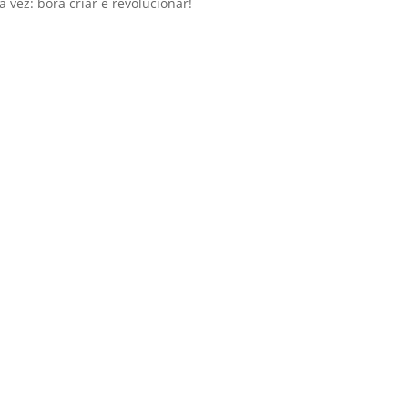
 vez: bora criar e revolucionar!